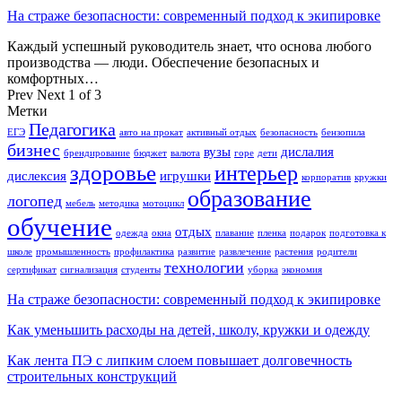
На страже безопасности: современный подход к экипировке
Каждый успешный руководитель знает, что основа любого
производства — люди. Обеспечение безопасных и
комфортных…
Prev
Next
1 of 3
Метки
Педагогика
ЕГЭ
авто на прокат
активный отдых
безопасность
бензопила
бизнес
вузы
дислалия
брендирование
бюджет
валюта
горе
дети
здоровье
интерьер
дислексия
игрушки
корпоратив
кружки
образование
логопед
мебель
методика
мотоцикл
обучение
отдых
одежда
окна
плавание
пленка
подарок
подготовка к
школе
промышленность
профилактика
развитие
развлечение
растения
родители
технологии
сертификат
сигнализация
студенты
уборка
экономия
На страже безопасности: современный подход к экипировке
Как уменьшить расходы на детей, школу, кружки и одежду
Как лента ПЭ с липким слоем повышает долговечность
строительных конструкций