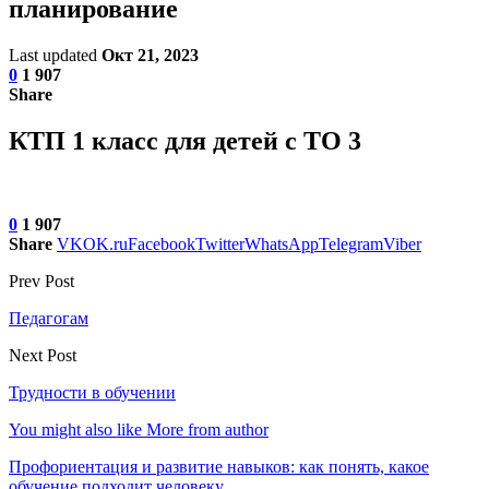
планирование
Last updated
Окт 21, 2023
0
1 907
Share
КТП 1 класс для детей с ТО 3
0
1 907
Share
VK
OK.ru
Facebook
Twitter
WhatsApp
Telegram
Viber
Prev Post
Педагогам
Next Post
Трудности в обучении
You might also like
More from author
Профориентация и развитие навыков: как понять, какое
обучение подходит человеку