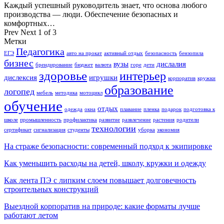
Каждый успешный руководитель знает, что основа любого
производства — люди. Обеспечение безопасных и
комфортных…
Prev
Next
1 of 3
Метки
Педагогика
ЕГЭ
авто на прокат
активный отдых
безопасность
бензопила
бизнес
вузы
дислалия
брендирование
бюджет
валюта
горе
дети
здоровье
интерьер
дислексия
игрушки
корпоратив
кружки
образование
логопед
мебель
методика
мотоцикл
обучение
отдых
одежда
окна
плавание
пленка
подарок
подготовка к
школе
промышленность
профилактика
развитие
развлечение
растения
родители
технологии
сертификат
сигнализация
студенты
уборка
экономия
На страже безопасности: современный подход к экипировке
Как уменьшить расходы на детей, школу, кружки и одежду
Как лента ПЭ с липким слоем повышает долговечность
строительных конструкций
Выездной корпоратив на природе: какие форматы лучше
работают летом