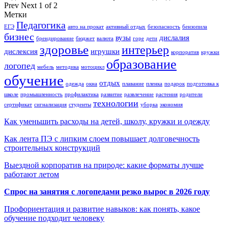
Prev
Next
1 of 2
Метки
Педагогика
ЕГЭ
авто на прокат
активный отдых
безопасность
бензопила
бизнес
вузы
дислалия
брендирование
бюджет
валюта
горе
дети
здоровье
интерьер
дислексия
игрушки
корпоратив
кружки
образование
логопед
мебель
методика
мотоцикл
обучение
отдых
одежда
окна
плавание
пленка
подарок
подготовка к
школе
промышленность
профилактика
развитие
развлечение
растения
родители
технологии
сертификат
сигнализация
студенты
уборка
экономия
Как уменьшить расходы на детей, школу, кружки и одежду
Как лента ПЭ с липким слоем повышает долговечность
строительных конструкций
Выездной корпоратив на природе: какие форматы лучше
работают летом
Спрос на занятия с логопедами резко вырос в 2026 году
Профориентация и развитие навыков: как понять, какое
обучение подходит человеку