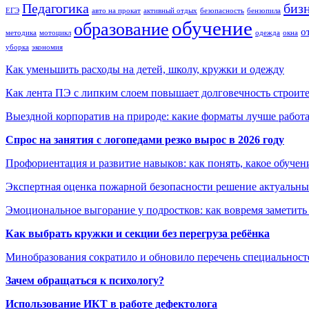
Педагогика
биз
ЕГЭ
авто на прокат
активный отдых
безопасность
бензопила
обучение
образование
о
методика
мотоцикл
одежда
окна
уборка
экономия
Как уменьшить расходы на детей, школу, кружки и одежду
Как лента ПЭ с липким слоем повышает долговечность строит
Выездной корпоратив на природе: какие форматы лучше работ
Спрос на занятия с логопедами резко вырос в 2026 году
Профориентация и развитие навыков: как понять, какое обучен
Экспертная оценка пожарной безопасности решение актуальны
Эмоциональное выгорание у подростков: как вовремя заметить
Как выбрать кружки и секции без перегруза ребёнка
Минобразования сократило и обновило перечень специальносте
Зачем обращаться к психологу?
Использование ИКТ в работе дефектолога