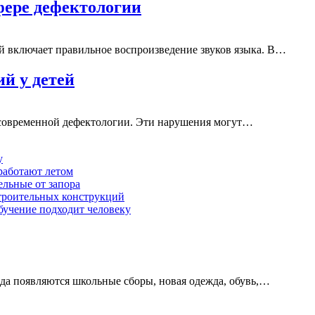
ере дефектологии
й включает правильное воспроизведение звуков языка. В…
й у детей
 современной дефектологии. Эти нарушения могут…
у
работают летом
ельные от запора
строительных конструкций
обучение подходит человеку
ода появляются школьные сборы, новая одежда, обувь,…