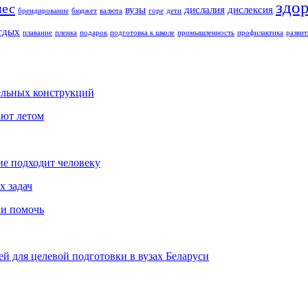
здо
нес
вузы
дислалия
дислексия
брендирование
бюджет
валюта
горе
дети
тдых
плавание
пленка
подарок
подготовка к школе
промышленность
профилактика
развит
ельных конструкций
ают летом
ие подходит человеку
х задач
 и помочь
й для целевой подготовки в вузах Беларуси