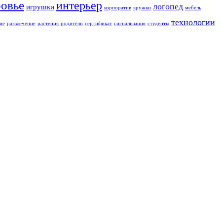
ровье
интерьер
логопед
игрушки
корпоратив
кружки
мебель
технологии
ие
развлечение
растения
родители
сертификат
сигнализация
студенты