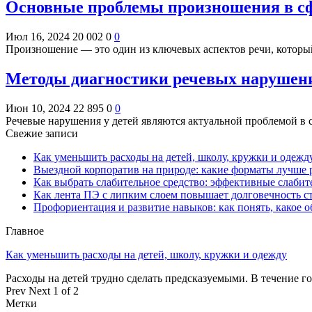
Основные проблемы произношения в сф
Июл 16, 2024
20 002
0
0
Произношение — это один из ключевых аспектов речи, которы
Методы диагностики речевых нарушени
Июн 10, 2024
22 895
0
0
Речевые нарушения у детей являются актуальной проблемой в
Свежие записи
Как уменьшить расходы на детей, школу, кружки и одежд
Выездной корпоратив на природе: какие форматы лучше 
Как выбрать слабительное средство: эффективные слабит
Как лента ПЭ с липким слоем повышает долговечность 
Профориентация и развитие навыков: как понять, какое 
Главное
Как уменьшить расходы на детей, школу, кружки и одежду
Расходы на детей трудно сделать предсказуемыми. В течение г
Prev
Next
1 of 2
Метки