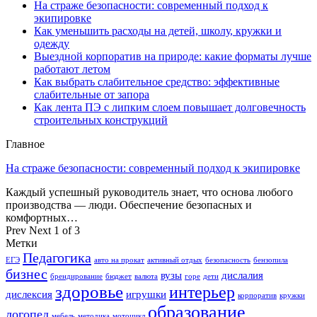
На страже безопасности: современный подход к
экипировке
Как уменьшить расходы на детей, школу, кружки и
одежду
Выездной корпоратив на природе: какие форматы лучше
работают летом
Как выбрать слабительное средство: эффективные
слабительные от запора
Как лента ПЭ с липким слоем повышает долговечность
строительных конструкций
Главное
На страже безопасности: современный подход к экипировке
Каждый успешный руководитель знает, что основа любого
производства — люди. Обеспечение безопасных и
комфортных…
Prev
Next
1 of 3
Метки
Педагогика
ЕГЭ
авто на прокат
активный отдых
безопасность
бензопила
бизнес
вузы
дислалия
брендирование
бюджет
валюта
горе
дети
здоровье
интерьер
дислексия
игрушки
корпоратив
кружки
образование
логопед
мебель
методика
мотоцикл