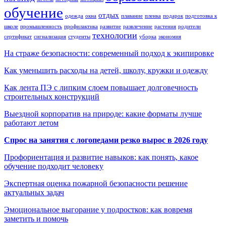
обучение
отдых
одежда
окна
плавание
пленка
подарок
подготовка к
школе
промышленность
профилактика
развитие
развлечение
растения
родители
технологии
сертификат
сигнализация
студенты
уборка
экономия
На страже безопасности: современный подход к экипировке
Как уменьшить расходы на детей, школу, кружки и одежду
Как лента ПЭ с липким слоем повышает долговечность
строительных конструкций
Выездной корпоратив на природе: какие форматы лучше
работают летом
Спрос на занятия с логопедами резко вырос в 2026 году
Профориентация и развитие навыков: как понять, какое
обучение подходит человеку
Экспертная оценка пожарной безопасности решение
актуальных задач
Эмоциональное выгорание у подростков: как вовремя
заметить и помочь