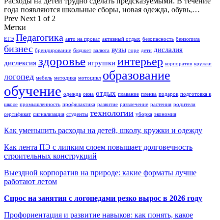
Расходы на детей трудно сделать предсказуемыми. В течение
года появляются школьные сборы, новая одежда, обувь,…
Prev
Next
1 of 2
Метки
Педагогика
ЕГЭ
авто на прокат
активный отдых
безопасность
бензопила
бизнес
вузы
дислалия
брендирование
бюджет
валюта
горе
дети
здоровье
интерьер
дислексия
игрушки
корпоратив
кружки
образование
логопед
мебель
методика
мотоцикл
обучение
отдых
одежда
окна
плавание
пленка
подарок
подготовка к
школе
промышленность
профилактика
развитие
развлечение
растения
родители
технологии
сертификат
сигнализация
студенты
уборка
экономия
Как уменьшить расходы на детей, школу, кружки и одежду
Как лента ПЭ с липким слоем повышает долговечность
строительных конструкций
Выездной корпоратив на природе: какие форматы лучше
работают летом
Спрос на занятия с логопедами резко вырос в 2026 году
Профориентация и развитие навыков: как понять, какое