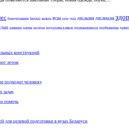
здо
нес
вузы
дислалия
дислексия
брендирование
бюджет
валюта
горе
дети
тдых
плавание
пленка
подарок
подготовка к школе
промышленность
профилактика
развит
ельных конструкций
ают летом
ие подходит человеку
х задач
 и помочь
й для целевой подготовки в вузах Беларуси