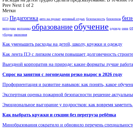
Prev
Next
1 of 2
Метки
Педагогика
биз
ЕГЭ
авто на прокат
активный отдых
безопасность
бензопила
обучение
образование
о
методика
мотоцикл
одежда
окна
уборка
экономия
Как уменьшить расходы на детей, школу, кружки и одежду
Как лента ПЭ с липким слоем повышает долговечность строит
Выездной корпоратив на природе: какие форматы лучше работ
Спрос на занятия с логопедами резко вырос в 2026 году
Профориентация и развитие навыков: как понять, какое обучен
Экспертная оценка пожарной безопасности решение актуальны
Эмоциональное выгорание у подростков: как вовремя заметить
Как выбрать кружки и секции без перегруза ребёнка
Минобразования сократило и обновило перечень специальносте