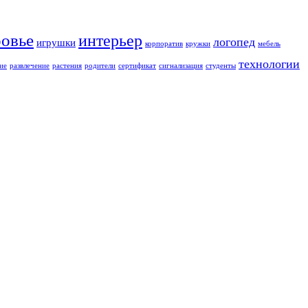
ровье
интерьер
логопед
игрушки
корпоратив
кружки
мебель
технологии
ие
развлечение
растения
родители
сертификат
сигнализация
студенты