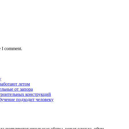
e I comment.
у
работают летом
ельные от запора
строительных конструкций
обучение подходит человеку
ода появляются школьные сборы, новая одежда, обувь,…