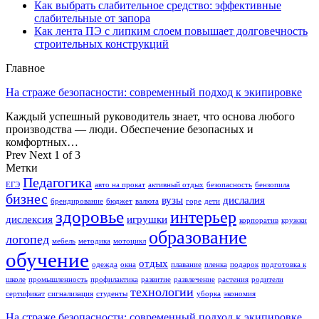
Как выбрать слабительное средство: эффективные
слабительные от запора
Как лента ПЭ с липким слоем повышает долговечность
строительных конструкций
Главное
На страже безопасности: современный подход к экипировке
Каждый успешный руководитель знает, что основа любого
производства — люди. Обеспечение безопасных и
комфортных…
Prev
Next
1 of 3
Метки
Педагогика
ЕГЭ
авто на прокат
активный отдых
безопасность
бензопила
бизнес
вузы
дислалия
брендирование
бюджет
валюта
горе
дети
здоровье
интерьер
дислексия
игрушки
корпоратив
кружки
образование
логопед
мебель
методика
мотоцикл
обучение
отдых
одежда
окна
плавание
пленка
подарок
подготовка к
школе
промышленность
профилактика
развитие
развлечение
растения
родители
технологии
сертификат
сигнализация
студенты
уборка
экономия
На страже безопасности: современный подход к экипировке