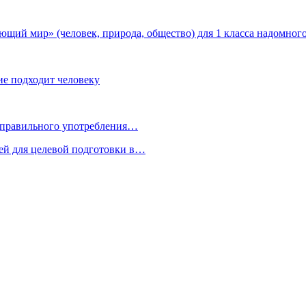
ий мир» (человек, природа, общество) для 1 класса надомного
ие подходит человеку
я правильного употребления…
ей для целевой подготовки в…