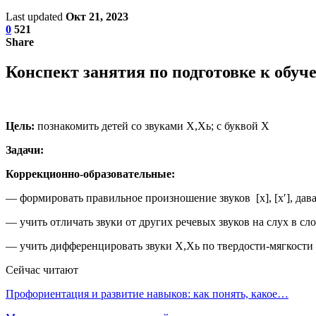
Last updated
Окт 21, 2023
0
521
Share
Конспект занятия по подготовке к обуч
Цель:
познакомить детей со звуками Х,Хь; с буквой Х
Задачи:
Коррекционно-образовательные:
— формировать правильное произношение звуков [х], [х′], дава
— учить отличать звуки от других речевых звуков на слух в сло
— учить дифференцировать звуки Х,Хь по твердости-мягкости
Сейчас читают
Профориентация и развитие навыков: как понять, какое…