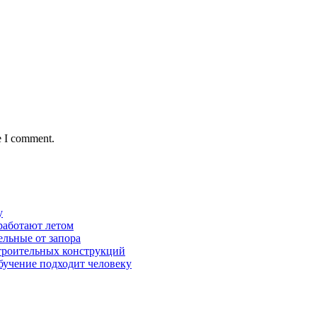
e I comment.
у
работают летом
ельные от запора
строительных конструкций
обучение подходит человеку