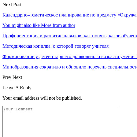
Next Post
Календарно–тематическое планирование по предмету «Окружающ
You might also like
More from author
Профориентация и развитие навыков: как понять, какое обучен
Методическая копилка, о которой говорят учителя
Формирование у детей старшего дошкольного возраста умени
Минобразования сократило и обновило перечень специальност
Prev
Next
Leave A Reply
Your email address will not be published.