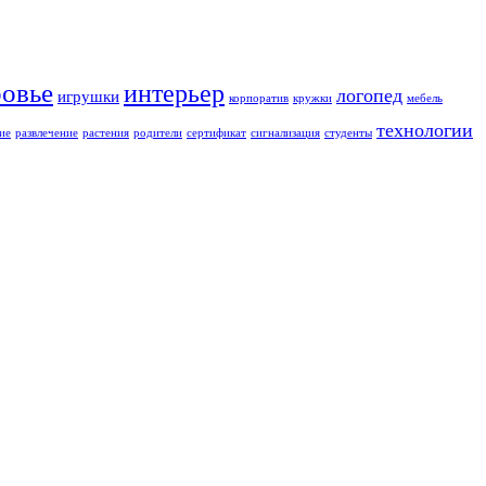
ровье
интерьер
логопед
игрушки
корпоратив
кружки
мебель
технологии
ие
развлечение
растения
родители
сертификат
сигнализация
студенты