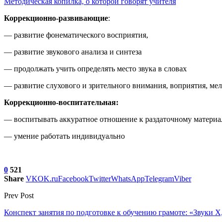
Методическая копилка, о которой говорят учителя
Коррекционно-развивающие
:
— развитие фонематического восприятия,
— развитие звукового анализа и синтеза
— продолжать учить определять место звука в словах
— развитие слухового и зрительного внимания, воприятия, ме
Коррекционно-воспитательная:
— воспитывать аккуратное отношение к раздаточному материа
— умение работать индивидуально
0
521
Share
VK
OK.ru
Facebook
Twitter
WhatsApp
Telegram
Viber
Prev Post
Конспект занятия по подготовке к обучению грамоте: «Звуки Х