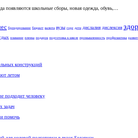
ода появляются школьные сборы, новая одежда, обувь,…
здо
нес
вузы
дислалия
дислексия
брендирование
бюджет
валюта
горе
дети
тдых
плавание
пленка
подарок
подготовка к школе
промышленность
профилактика
развит
ельных конструкций
ают летом
ие подходит человеку
х задач
 и помочь
й для целевой подготовки в вузах Беларуси