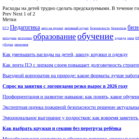
Расходы на детей трудно сделать предсказуемыми. В течение г
Prev
Next
1 of 2
Метки
Педагогика
биз
ЕГЭ
авто на прокат
активный отдых
безопасность
бензопила
обучение
образование
о
методика
мотоцикл
одежда
окна
уборка
экономия
Как уменьшить расходы на детей, школу, кружки и одежду
Как лента ПЭ с липким слоем повышает долговечность строит
Выездной корпоратив на природе: какие форматы лучше работ
Спрос на занятия с логопедами резко вырос в 2026 году
Профориентация и развитие навыков: как понять, какое обучен
Экспертная оценка пожарной безопасности решение актуальны
Эмоциональное выгорание у подростков: как вовремя заметить
Как выбрать кружки и секции без перегруза ребёнка
Минобразования сократило и обновило перечень специальносте