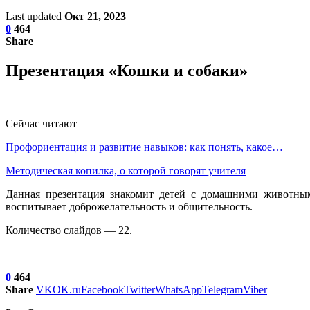
Last updated
Окт 21, 2023
0
464
Share
Презентация «Кошки и собаки»
Сейчас читают
Профориентация и развитие навыков: как понять, какое…
Методическая копилка, о которой говорят учителя
Данная презентация знакомит детей с домашними животным
воспитывает доброжелательность и общительность.
Количество слайдов — 22.
0
464
Share
VK
OK.ru
Facebook
Twitter
WhatsApp
Telegram
Viber