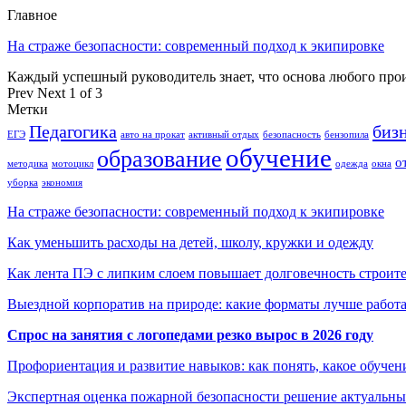
Главное
На страже безопасности: современный подход к экипировке
Каждый успешный руководитель знает, что основа любого пр
Prev
Next
1 of 3
Метки
Педагогика
биз
ЕГЭ
авто на прокат
активный отдых
безопасность
бензопила
обучение
образование
о
методика
мотоцикл
одежда
окна
уборка
экономия
На страже безопасности: современный подход к экипировке
Как уменьшить расходы на детей, школу, кружки и одежду
Как лента ПЭ с липким слоем повышает долговечность строит
Выездной корпоратив на природе: какие форматы лучше работ
Спрос на занятия с логопедами резко вырос в 2026 году
Профориентация и развитие навыков: как понять, какое обучен
Экспертная оценка пожарной безопасности решение актуальны