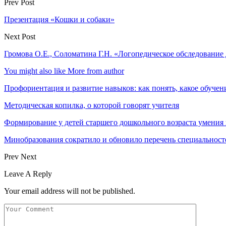
Prev Post
Презентация «Кошки и собаки»
Next Post
Громова О.Е., Соломатина Г.Н. «Логопедическое обследование
You might also like
More from author
Профориентация и развитие навыков: как понять, какое обучен
Методическая копилка, о которой говорят учителя
Формирование у детей старшего дошкольного возраста умени
Минобразования сократило и обновило перечень специальност
Prev
Next
Leave A Reply
Your email address will not be published.