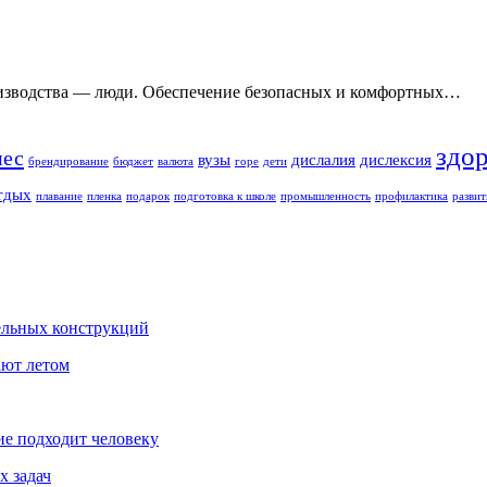
оизводства — люди. Обеспечение безопасных и комфортных…
здо
нес
вузы
дислалия
дислексия
брендирование
бюджет
валюта
горе
дети
тдых
плавание
пленка
подарок
подготовка к школе
промышленность
профилактика
развит
ельных конструкций
ают летом
ие подходит человеку
х задач