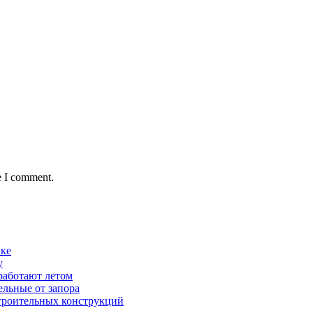
e I comment.
вке
у
работают летом
ельные от запора
строительных конструкций