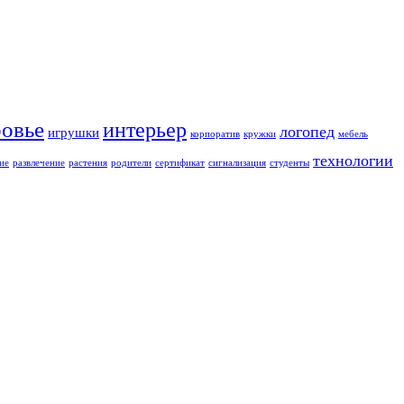
ровье
интерьер
логопед
игрушки
корпоратив
кружки
мебель
технологии
ие
развлечение
растения
родители
сертификат
сигнализация
студенты