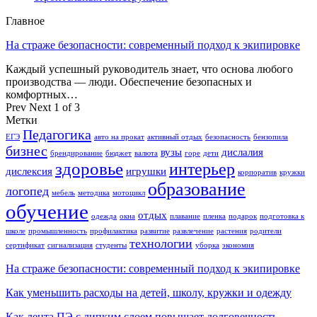
Главное
На страже безопасности: современный подход к экипировке
Каждый успешный руководитель знает, что основа любого
производства — люди. Обеспечение безопасных и
комфортных…
Prev
Next
1 of 3
Метки
Педагогика
ЕГЭ
авто на прокат
активный отдых
безопасность
бензопила
бизнес
вузы
дислалия
брендирование
бюджет
валюта
горе
дети
здоровье
интерьер
дислексия
игрушки
корпоратив
кружки
образование
логопед
мебель
методика
мотоцикл
обучение
отдых
одежда
окна
плавание
пленка
подарок
подготовка к
школе
промышленность
профилактика
развитие
развлечение
растения
родители
технологии
сертификат
сигнализация
студенты
уборка
экономия
На страже безопасности: современный подход к экипировке
Как уменьшить расходы на детей, школу, кружки и одежду
Как лента ПЭ с липким слоем повышает долговечность