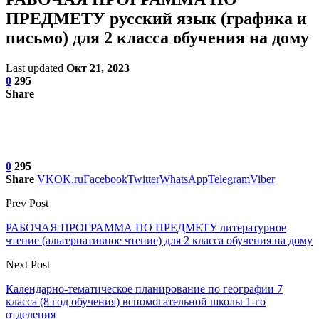
ПРЕДМЕТУ русский язык (графика и
письмо) для 2 класса обучения на дому
Last updated
Окт 21, 2023
0
295
Share
0
295
Share
VK
OK.ru
Facebook
Twitter
WhatsApp
Telegram
Viber
Prev Post
РАБОЧАЯ ПРОГРАММА ПО ПРЕДМЕТУ литературное
чтение (альтернативное чтение) для 2 класса обучения на дому
Next Post
Календарно-тематическое планирование по географии 7
класса (8 год обучения) вспомогательной школы 1-го
отделения