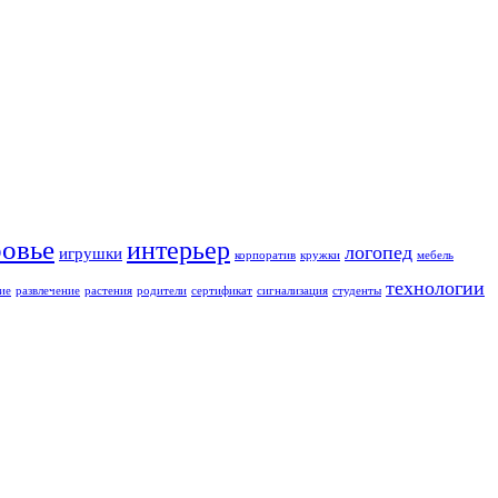
ровье
интерьер
логопед
игрушки
корпоратив
кружки
мебель
технологии
ие
развлечение
растения
родители
сертификат
сигнализация
студенты