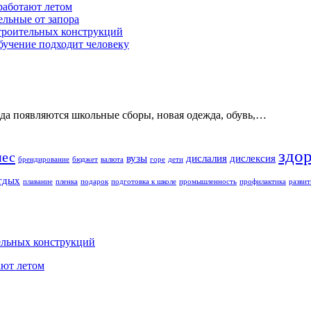
работают летом
ельные от запора
строительных конструкций
обучение подходит человеку
ода появляются школьные сборы, новая одежда, обувь,…
здо
нес
вузы
дислалия
дислексия
брендирование
бюджет
валюта
горе
дети
тдых
плавание
пленка
подарок
подготовка к школе
промышленность
профилактика
развит
ельных конструкций
ают летом