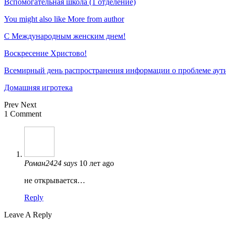
Вспомогательная школа (1 отделение)
You might also like
More from author
С Международным женским днем!
Воскресение Xристово!
Всемирный день распространения информации о проблеме аут
Домашняя игротека
Prev
Next
1 Comment
Роман2424
says
10 лет ago
не открывается…
Reply
Leave A Reply