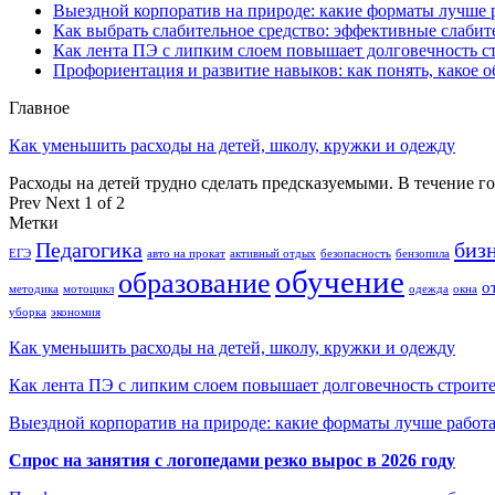
Выездной корпоратив на природе: какие форматы лучше 
Как выбрать слабительное средство: эффективные слабит
Как лента ПЭ с липким слоем повышает долговечность 
Профориентация и развитие навыков: как понять, какое 
Главное
Как уменьшить расходы на детей, школу, кружки и одежду
Расходы на детей трудно сделать предсказуемыми. В течение г
Prev
Next
1 of 2
Метки
Педагогика
биз
ЕГЭ
авто на прокат
активный отдых
безопасность
бензопила
обучение
образование
о
методика
мотоцикл
одежда
окна
уборка
экономия
Как уменьшить расходы на детей, школу, кружки и одежду
Как лента ПЭ с липким слоем повышает долговечность строит
Выездной корпоратив на природе: какие форматы лучше работ
Спрос на занятия с логопедами резко вырос в 2026 году