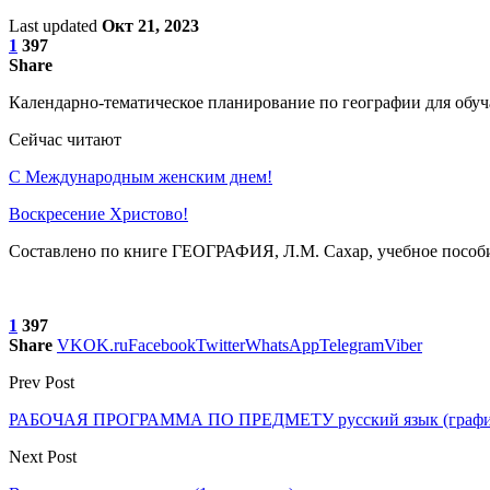
Last updated
Окт 21, 2023
1
397
Share
Календарно-тематическое планирование по географии для обуч
Сейчас читают
С Международным женским днем!
Воскресение Xристово!
Составлено по книге ГЕОГРАФИЯ, Л.М. Сахар, учебное пособие
1
397
Share
VK
OK.ru
Facebook
Twitter
WhatsApp
Telegram
Viber
Prev Post
РАБОЧАЯ ПРОГРАММА ПО ПРЕДМЕТУ русский язык (графика и
Next Post