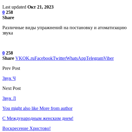
Last updated
Окт 21, 2023
0
258
Share
Различные виды упражнений на постановку и атоматизацию
звука
0
258
Share
VK
OK.ru
Facebook
Twitter
WhatsApp
Telegram
Viber
Prev Post
Звук Ч
Next Post
Звук Л
You might also like
More from author
С Международным женским днем!
Воскресение Xристово!