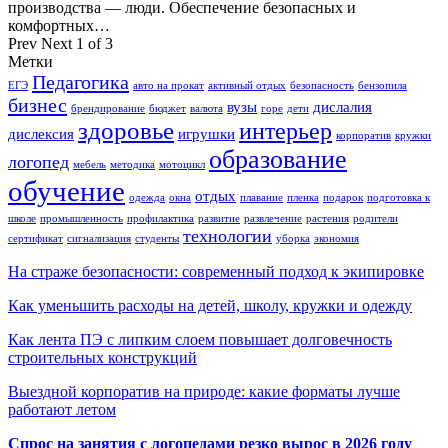
производства — люди. Обеспечение безопасных и
комфортных…
Prev
Next
1 of 3
Метки
Педагогика
ЕГЭ
авто на прокат
активный отдых
безопасность
бензопила
бизнес
вузы
дислалия
брендирование
бюджет
валюта
горе
дети
здоровье
интерьер
дислексия
игрушки
корпоратив
кружки
образование
логопед
мебель
методика
мотоцикл
обучение
отдых
одежда
окна
плавание
пленка
подарок
подготовка к
школе
промышленность
профилактика
развитие
развлечение
растения
родители
технологии
сертификат
сигнализация
студенты
уборка
экономия
На страже безопасности: современный подход к экипировке
Как уменьшить расходы на детей, школу, кружки и одежду
Как лента ПЭ с липким слоем повышает долговечность
строительных конструкций
Выездной корпоратив на природе: какие форматы лучше
работают летом
Спрос на занятия с логопедами резко вырос в 2026 году