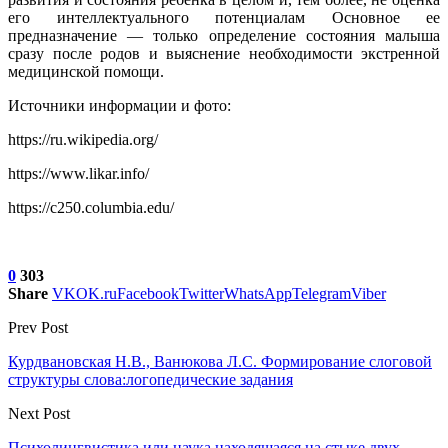
его интеллектуального потенциалам Основное ее
предназначение — только определение состояния малыша
сразу после родов и выяснение необходимости экстренной
медицинской помощи.
Источники информации и фото:
https://ru.wikipedia.org/
https://www.likar.info/
https://c250.columbia.edu/
0
303
Share
VK
OK.ru
Facebook
Twitter
WhatsApp
Telegram
Viber
Prev Post
Курдвановская Н.В., Ванюкова Л.С. Формирование слоговой
структуры слова:логопедические задания
Next Post
Психолингвистика или наука,находящаяся на стыке двух