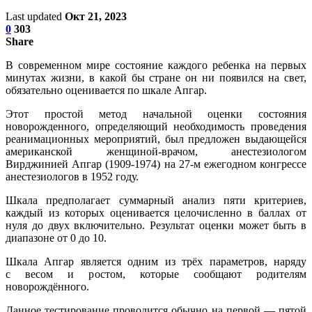
Last updated
Окт 21, 2023
0
303
Share
В современном мире состояние каждого ребенка на первых
минутах жизни, в какой бы стране он ни появился на свет,
обязательно оценивается по шкале Апгар.
Этот простой метод начальной оценки состояния
новорожденного, определяющий необходимость проведения
реанимационных мероприятий, был предложен выдающейся
американской женщиной-врачом, анестезиологом
Вирджинией Апгар (1909-1974) на 27-м ежегодном конгрессе
анестезиологов в 1952 году.
Шкала предполагает суммарный анализ пяти критериев,
каждый из которых оценивается целочисленно в баллах от
нуля до двух включительно. Результат оценки может быть в
диапазоне от 0 до 10.
Шкала Апгар является одним из трёх параметров, наряду
с весом и ростом, которые сообщают родителям
новорождённого.
Данное тестирование проводится обычно на первой — пятой