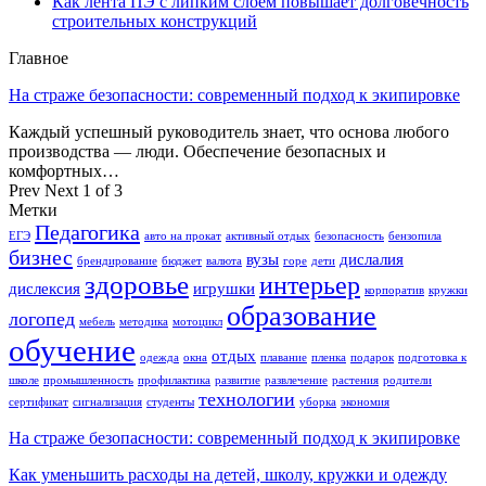
Как лента ПЭ с липким слоем повышает долговечность
строительных конструкций
Главное
На страже безопасности: современный подход к экипировке
Каждый успешный руководитель знает, что основа любого
производства — люди. Обеспечение безопасных и
комфортных…
Prev
Next
1 of 3
Метки
Педагогика
ЕГЭ
авто на прокат
активный отдых
безопасность
бензопила
бизнес
вузы
дислалия
брендирование
бюджет
валюта
горе
дети
здоровье
интерьер
дислексия
игрушки
корпоратив
кружки
образование
логопед
мебель
методика
мотоцикл
обучение
отдых
одежда
окна
плавание
пленка
подарок
подготовка к
школе
промышленность
профилактика
развитие
развлечение
растения
родители
технологии
сертификат
сигнализация
студенты
уборка
экономия
На страже безопасности: современный подход к экипировке
Как уменьшить расходы на детей, школу, кружки и одежду