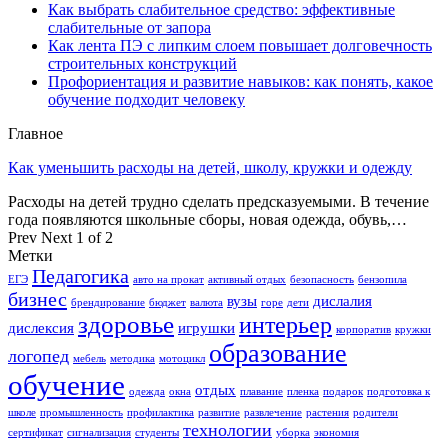
Как выбрать слабительное средство: эффективные
слабительные от запора
Как лента ПЭ с липким слоем повышает долговечность
строительных конструкций
Профориентация и развитие навыков: как понять, какое
обучение подходит человеку
Главное
Как уменьшить расходы на детей, школу, кружки и одежду
Расходы на детей трудно сделать предсказуемыми. В течение
года появляются школьные сборы, новая одежда, обувь,…
Prev
Next
1 of 2
Метки
Педагогика
ЕГЭ
авто на прокат
активный отдых
безопасность
бензопила
бизнес
вузы
дислалия
брендирование
бюджет
валюта
горе
дети
здоровье
интерьер
дислексия
игрушки
корпоратив
кружки
образование
логопед
мебель
методика
мотоцикл
обучение
отдых
одежда
окна
плавание
пленка
подарок
подготовка к
школе
промышленность
профилактика
развитие
развлечение
растения
родители
технологии
сертификат
сигнализация
студенты
уборка
экономия