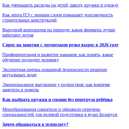
Как уменьшить расходы на детей, школу, кружки и одежду
Как лента ПЭ с липким слоем повышает долговечность
строительных конструкций
Выездной корпоратив на природе: какие форматы лучше
работают летом
Спрос на занятия с логопедами резко вырос в 2026 году
Профориентация и развитие навыков: как понять, какое
обучение подходит человеку
Экспертная оценка пожарной безопасности решение
актуальных задач
Эмоциональное выгорание у подростков: как вовремя
заметить и помочь
Как выбрать кружки и секции без перегруза ребёнка
Минобразования сократило и обновило перечень
специальностей для целевой подготовки в вузах Беларуси
Зачем обращаться к психологу?