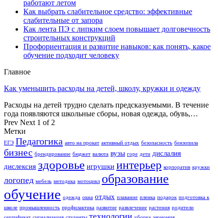
работают летом
Как выбрать слабительное средство: эффективные
слабительные от запора
Как лента ПЭ с липким слоем повышает долговечность
строительных конструкций
Профориентация и развитие навыков: как понять, какое
обучение подходит человеку
Главное
Как уменьшить расходы на детей, школу, кружки и одежду
Расходы на детей трудно сделать предсказуемыми. В течение
года появляются школьные сборы, новая одежда, обувь,…
Prev
Next
1 of 2
Метки
Педагогика
ЕГЭ
авто на прокат
активный отдых
безопасность
бензопила
бизнес
вузы
дислалия
брендирование
бюджет
валюта
горе
дети
здоровье
интерьер
дислексия
игрушки
корпоратив
кружки
образование
логопед
мебель
методика
мотоцикл
обучение
отдых
одежда
окна
плавание
пленка
подарок
подготовка к
школе
промышленность
профилактика
развитие
развлечение
растения
родители
технологии
сертификат
сигнализация
студенты
уборка
экономия