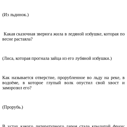
(Из льдинок.)
Какая сказочная зверюга жила в ледяной избушке, которая по
весне растаяла?
(Лиса, которая прогнала зайца из его лубяной избушки.)
Как называется отверстие, прорубленное во льду на реке, в
водоёме, в которое глупый волк опустил свой хвост и
заморозил его?
(Прорубь.)
В устах какого литературного героя стала крылатой фраза: