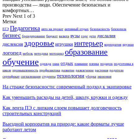
производства — люди. Обеспечение безопасных и
комфортных…
Prev
Next
1 of 3
Метки
Педагогика
ЕГЭ
авто на прокат
активный отдых
безопасность
бензопила
бизнес
вузы
дислалия
брендирование
бюджет
валюта
горе
дети
здоровье
интерьер
дислексия
игрушки
корпоратив
кружки
образование
логопед
мебель
методика
мотоцикл
обучение
отдых
одежда
окна
плавание
пленка
подарок
подготовка к
школе
промышленность
профилактика
развитие
развлечение
растения
родители
технологии
сертификат
сигнализация
студенты
уборка
экономия
На страже безопасности: современный подход к экипировке
Как уменьшить расходы на детей, школу, кружки и одежду
Как лента ПЭ с липким слоем повышает долговечность
строительных конструкций
Выездной корпоратив на природе: какие форматы лучше
работают летом