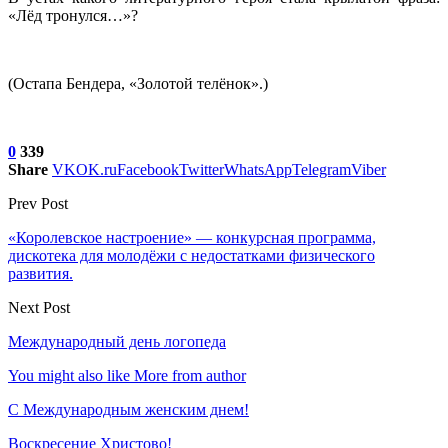
«Лёд тронулся…»?
(Остапа Бендера, «Золотой телёнок».)
0
339
Share
VK
OK.ru
Facebook
Twitter
WhatsApp
Telegram
Viber
Prev Post
«Королевское настроение» — конкурсная программа,
дискотека для молодёжи с недостатками физического
развития.
Next Post
Международный день логопеда
You might also like
More from author
С Международным женским днем!
Воскресение Xристово!