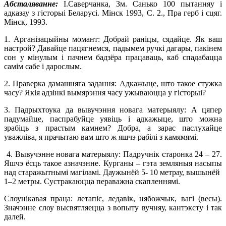
Абсталяванне:
I.Саверчанка, Зм. Санько 100 пытанняу i
адказау з гiсторыi Беларусi. Мiнск 1993, С. 2., Пра герб i сцяг.
Мiнск, 1993.
1. Арганiзацыйны момант:
Добрай ранiцы, сядайце. Як ваш
настрой? Давайце пацягнемся, падымем ручкi дагары, пакiнем
сон у мiнулым i пачнем бадзёра працаваць, каб спадабацца
самiм сабе i дарослым.
2. Праверка дамашняга задання
: Адкажыце, што такое стужка
часу? Якiя адзiнкi вымярэння часу ужываюцца у гiсторыi?
3. Падрыхтоука да вывучэння новага матерыялу:
А цяпер
падумайце, паспрабуйце уявiць i адкажыце, што можна
зрабiць з прастым камнем? Добра, а зарас паслухайце
уважлiва, я прачытаю вам што ж яшчэ рабiлi з камямямi.
4. Вывучэнне новага матерыялу
: Падручнiк старонка 24 – 27.
Яшчэ ёсць такое азначэнне. Курганы – гэта земляныя насыпы
над старажытнымi магiламi. Даужынёй 5- 10 метрау, вышынёй
1–2 метры. Сустракаюцца пераважна скапленнямi.
Слоунiкавая праца: летапiс, ледавiк, нябожчык, вагi (весы).
Значэнне слоу высвятляецца з вопыту вучняу, кантэксту i так
далей.