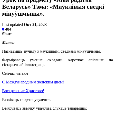
Беларусь» Тэма: «Маўклівыя сведкi
мiнуўшчыны».
Last updated
Окт 21, 2023
0
484
Share
Мэты:
Пазнаёмiць вучняу з мауклiвымi сведкамi мiнуушчыны.
Фармiраваць уменне складаць кароткае апiсанне па
гiстарычнай iллюстрацыi.
Сейчас читают
С Международным женским днем!
Воскресение Xристово!
Развiваць творчае уяуленне.
Выхоуваць звычку уважлiва слухаць таварышау.