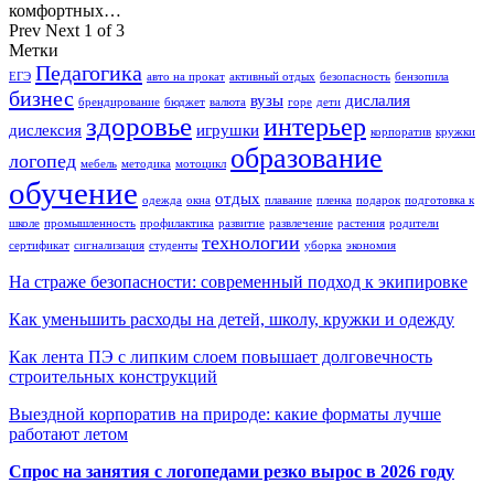
комфортных…
Prev
Next
1 of 3
Метки
Педагогика
ЕГЭ
авто на прокат
активный отдых
безопасность
бензопила
бизнес
вузы
дислалия
брендирование
бюджет
валюта
горе
дети
здоровье
интерьер
дислексия
игрушки
корпоратив
кружки
образование
логопед
мебель
методика
мотоцикл
обучение
отдых
одежда
окна
плавание
пленка
подарок
подготовка к
школе
промышленность
профилактика
развитие
развлечение
растения
родители
технологии
сертификат
сигнализация
студенты
уборка
экономия
На страже безопасности: современный подход к экипировке
Как уменьшить расходы на детей, школу, кружки и одежду
Как лента ПЭ с липким слоем повышает долговечность
строительных конструкций
Выездной корпоратив на природе: какие форматы лучше
работают летом
Спрос на занятия с логопедами резко вырос в 2026 году