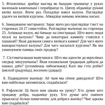
5.
Фiзхвiлiнка
: зрабiце выгляд як быццам трымаеце у руках
маленькiя каменьчыкi i перабiраеце iх. Цяпер абдымiце рукамi
вялiкi валун. Яшче раз. Пахадзiце вакол валуна. Паглядзiце
удалеч на вялiкiя курганы. Абвядзiце вачыма земляны насып.
6. Замацаванне матэрыялу:
Зарас яшчэ раз праглядзiце тэкст на
старонках 24 27 самастойна. Разглядзiце малюнак на старонцы
25. Апiшыце валун, якi бачыце на iлюстрацыi. Што яшчэ людзi
пiсалi на валунах? Чаму да некаторых камянёу ставiлiся з
пашанай? Якая даужыня самага вялiкага камня? Для чаго яшчэ
выкарыстоувалi валуны? Для чаго насыпалi курганы? Як мы
ушаноуваем памяць сваiх продкау?
7. Сiстэматызацыя вывучанага
: Што мы адносiм да мауклiвых
сведкау мiнуушчыны? Якая пахавальная традыцыя дайшла да
нашых дзён? (успамiнаць нябожчыкау) Калi мы гэта робiм?
(вясной (радунiца), восенню (дзяды))
8. Падвядзенне вынiкау:
Аб чым мы сёння даведалiся? Што
вам найбольш запомнiлася, спадабалася?
9. Рэфлексiя:
Цi было вам цiкава на уроку? Хто думае што
працавау добра, падымiце руку. Хто думае што павiнен
прыкласцi больш намаганняу для добрага вынiку? Чые адказы
вам спадабалiся?