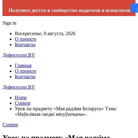
Получите доступ в сообщество педагогов и психологов
Sign in
Воскресенье, 9 августа, 2026
О проекте
Контакты
Дефектолог.BY
Главная
О проекте
Контакты
Дефектолог.BY
Home
Content
Урок па прадмету «Мая радзiма Беларусь» Тэма:
«Маўклівыя сведкi мiнуўшчыны».
Content
Урок па прадмету «Мая радзiма