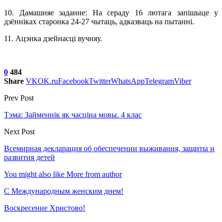
10. Дамашняе заданне:
На сераду 16 лютага запiшыце у
дзённiках старонка 24-27 чытаць, адказваць на пытаннi.
11. Ацэнка дзейнасцi вучняу.
0
484
Share
VK
OK.ru
Facebook
Twitter
WhatsApp
Telegram
Viber
Prev Post
Тэма: Займеннiк як часцiна мовы. 4 клас
Next Post
Всемирная декларация об обеспечении выживания, защиты и
развития детей
You might also like
More from author
С Международным женским днем!
Воскресение Xристово!