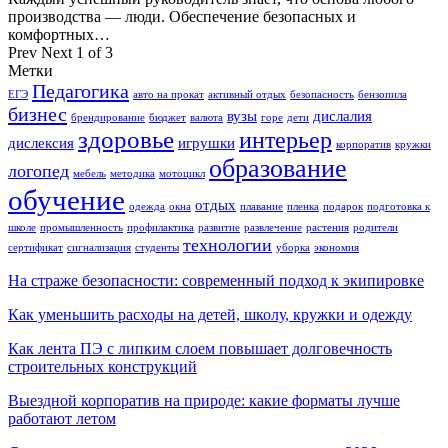
производства — люди. Обеспечение безопасных и
комфортных…
Prev
Next
1 of 3
Метки
Педагогика
ЕГЭ
авто на прокат
активный отдых
безопасность
бензопила
бизнес
вузы
дислалия
брендирование
бюджет
валюта
горе
дети
здоровье
интерьер
дислексия
игрушки
корпоратив
кружки
образование
логопед
мебель
методика
мотоцикл
обучение
отдых
одежда
окна
плавание
пленка
подарок
подготовка к
школе
промышленность
профилактика
развитие
развлечение
растения
родители
технологии
сертификат
сигнализация
студенты
уборка
экономия
На страже безопасности: современный подход к экипировке
Как уменьшить расходы на детей, школу, кружки и одежду
Как лента ПЭ с липким слоем повышает долговечность
строительных конструкций
Выездной корпоратив на природе: какие форматы лучше
работают летом