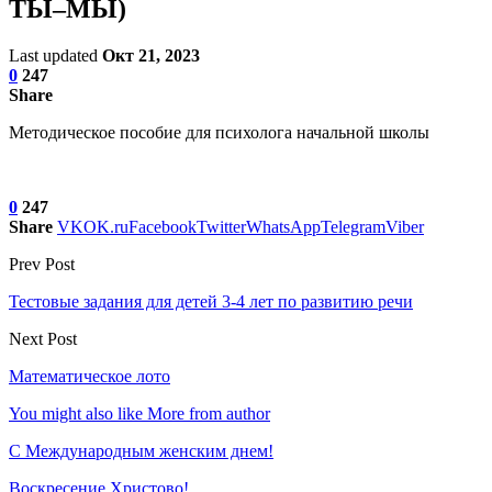
ТЫ–МЫ)
Last updated
Окт 21, 2023
0
247
Share
Методическое пособие для психолога начальной школы
0
247
Share
VK
OK.ru
Facebook
Twitter
WhatsApp
Telegram
Viber
Prev Post
Тестовые задания для детей 3-4 лет по развитию речи
Next Post
Математическое лото
You might also like
More from author
С Международным женским днем!
Воскресение Xристово!