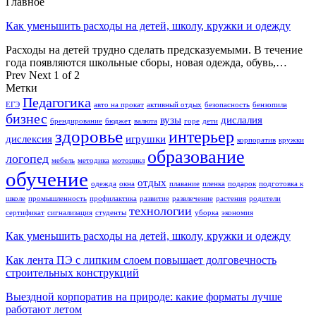
Главное
Как уменьшить расходы на детей, школу, кружки и одежду
Расходы на детей трудно сделать предсказуемыми. В течение
года появляются школьные сборы, новая одежда, обувь,…
Prev
Next
1 of 2
Метки
Педагогика
ЕГЭ
авто на прокат
активный отдых
безопасность
бензопила
бизнес
вузы
дислалия
брендирование
бюджет
валюта
горе
дети
здоровье
интерьер
дислексия
игрушки
корпоратив
кружки
образование
логопед
мебель
методика
мотоцикл
обучение
отдых
одежда
окна
плавание
пленка
подарок
подготовка к
школе
промышленность
профилактика
развитие
развлечение
растения
родители
технологии
сертификат
сигнализация
студенты
уборка
экономия
Как уменьшить расходы на детей, школу, кружки и одежду
Как лента ПЭ с липким слоем повышает долговечность
строительных конструкций
Выездной корпоратив на природе: какие форматы лучше
работают летом