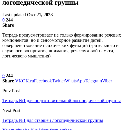
логопедической группы
Last updated
Окт 21, 2023
0
244
Share
Тетрадь предусматривает не только формирование речевых
компонентов, но и сенсомоторное развитие детей,
совершенствование психических функций (зрительного и
слухового восприятия, внимания, речеслуховой памяти,
логического мышления).
0
244
Share
VK
OK.ru
Facebook
Twitter
WhatsApp
Telegram
Viber
Prev Post
Тетрадь №1 для подготовительной логопедической группы
Next Post
Тетрадь №1 для старшей логопедичиеской группы