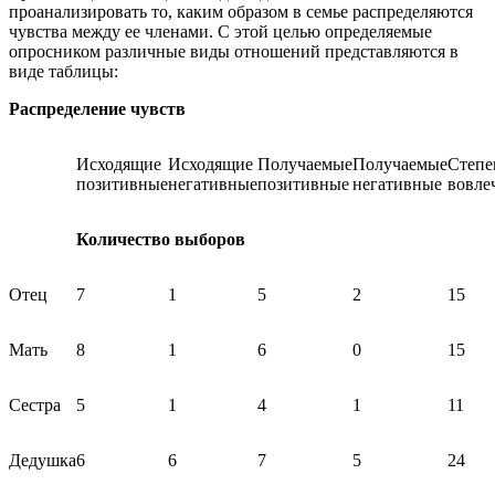
проанализировать то, каким образом в семье распределяются
чувства между ее членами. С этой целью определяемые
опросником различные виды отношений представляются в
виде таблицы:
Распределение чувств
Исходящие
Исходящие
Получаемые
Получаемые
Степе
позитивные
негативные
позитивные
негативные
вовле
Количество выборов
Отец
7
1
5
2
15
Мать
8
1
6
0
15
Сестра
5
1
4
1
11
Дедушка
6
6
7
5
24