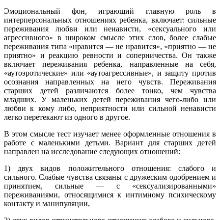
Эмоциональный фон, играющий главную роль в
интерперсональных отношениях ребенка, включает: сильные
переживания любви или ненависти, «сексуального или
агрессивного» в широком смысле этих слов, более слабые
переживания типа «нравится — не нравится», «приятно — не
приятно» и реакцию ревности и соперничества. Он также
включает переживания ребенка, направленные на себя,
«аутоэротические» или «аутоагрессивные», и защиту против
осознания направленных на него чувств. Переживания
старших детей различаются более тонко, чем чувства
младших. У маленьких детей переживания чего-либо или
любви к кому либо, неприятности или сильной ненависти
легко перетекают из одного в другое.
В этом смысле тест изучает менее оформленные отношения в
работе с маленькими детьми. Вариант для старших детей
направлен на исследование следующих отношений:
1) двух видов положительного отношения: слабого и
сильного. Слабые чувства связаны с дружеским одобрением и
принятием, сильные — с «сексуализированными»
переживаниями, относящимися к интимному психическому
контакту и манипуляции,