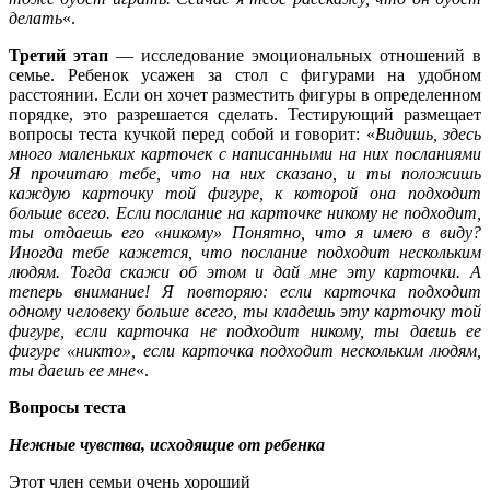
делать
«.
Третий этап
— исследование эмоциональных отношений в
семье. Ребенок усажен за стол с фигурами на удобном
расстоянии. Если он хочет разместить фигуры в определенном
порядке, это разрешается сделать. Тестирующий размещает
вопросы теста кучкой перед собой и говорит: «
Видишь, здесь
много маленьких карточек с написанными на них посланиями
Я прочитаю тебе, что на них сказано, и ты положишь
каждую карточку той фигуре, к которой она подходит
больше всего. Если послание на карточке никому не подходит,
ты отдаешь его «никому» Понятно, что я имею в виду?
Иногда тебе кажется, что послание подходит нескольким
людям. Тогда скажи об этом и дай мне эту карточки. А
теперь внимание! Я повторяю: если карточка подходит
одному человеку больше всего, ты кладешь эту карточку той
фигуре, если карточка не подходит никому, ты даешь ее
фигуре «никто», если карточка подходит нескольким людям,
ты даешь ее мне
«.
Вопросы теста
Нежные чувства, исходящие от ребенка
Этот член семьи очень хороший