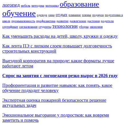
образование
логопед
мебель
методика
мотоцикл
обучение
отдых
одежда
окна
плавание
пленка
подарок
подготовка к
школе
промышленность
профилактика
развитие
развлечение
растения
родители
технологии
сертификат
сигнализация
студенты
уборка
экономия
Как уменьшить расходы на детей, школу, кружки и одежду
Как лента ПЭ с липким слоем повышает долговечность
строительных конструкций
Выездной корпоратив на природе: какие форматы лучше
работают летом
Спрос на занятия с логопедами резко вырос в 2026 году
Профориентация и развитие навыков: как понять, какое
обучение подходит человеку
Экспертная оценка пожарной безопасности решение
актуальных задач
Эмоциональное выгорание у подростков: как вовремя
заметить и помочь