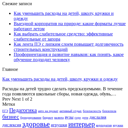
Свежие записи
Как уменьшить расходы на детей, школу, кружки и
одежду
Выездной корпоратив на природе: какие форматы лучше
работают летом
Как выбрать слабительное средство: эффективные
слабительные от запора
Как лента ПЭ с липким слоем повышает долговечность
строительных конструкций
Профориентация и развитие навыков: как понять, какое
обучение подходит человеку
Главное
Как уменьшить расходы на детей, школу, кружки и одежду
Расходы на детей трудно сделать предсказуемыми. В течение
года появляются школьные сборы, новая одежда, обувь,…
Prev
Next
1 of 2
Метки
Педагогика
ЕГЭ
авто на прокат
активный отдых
безопасность
бензопила
бизнес
вузы
дислалия
брендирование
бюджет
валюта
горе
дети
здоровье
интерьер
дислексия
игрушки
корпоратив
кружки