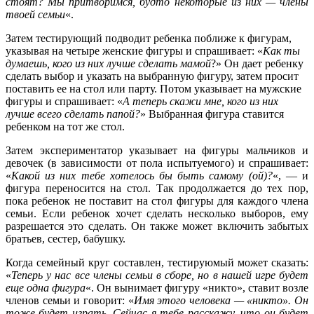
стоят? Мы притворимся, будто некоторые из них — члены
твоей семьи
«.
Затем тестирующий подводит ребенка поближе к фигурам,
указывая на четыре женские фигуры и спрашивает: «
Как ты
думаешь, кого из них лучше сделать мамой
?» Он дает ребенку
сделать выбор и указать на выбранную фигуру, затем просит
поставить ее на стол или парту. Потом указывает на мужские
фигуры и спрашивает: «
А теперь скажи мне, кого из них
лучше всего сделать папой?
» Выбранная фигура ставится
ребенком на тот же стол.
Затем экспериментатор указывает на фигуры мальчиков и
девочек (в зависимости от пола испытуемого) и спрашивает:
«
Какой из них тебе хотелось бы быть самому (ой)?
«, — и
фигура переносится на стол. Так продолжается до тех пор,
пока ребенок не поставит на стол фигуры для каждого члена
семьи. Если ребенок хочет сделать несколько выборов, ему
разрешается это сделать. Он также может включить забытых
братьев, сестер, бабушку.
Когда семейный круг составлен, тестируюмый может сказать:
«
Теперь у нас все члены семьи в сборе, но в нашей игре будет
еще одна фигура
«. Он вынимает фигуру «никто», ставит возле
членов семьи и говорит: «
Имя этого человека — «никто». Он
тоже будет играть. Сейчас я тебе расскажу, что он будет