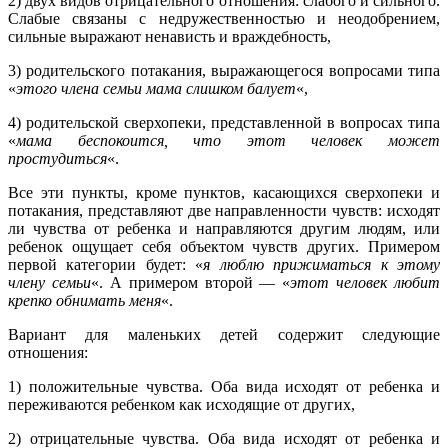
2) двух видов отрицательного отношения: слабого и сильного.
Слабые связаны с недружественностью и неодобрением,
сильные выражают ненависть и враждебность,
3) родительского потакания, выражающегося вопросами типа
«
этого члена семьи мама слишком балует
«,
4) родительской сверхопеки, представленной в вопросах типа
«
мама беспокоится, что этот человек может
простудиться
«.
Все эти пункты, кроме пунктов, касающихся сверхопеки и
потакания, представляют две направленности чувств: исходят
ли чувства от ребенка и направляются другим людям, или
ребенок ощущает себя объектом чувств других. Примером
первой категории будет: «
я люблю прижиматься к этому
члену семьи
«. А примером второй — «
этот человек любит
крепко обнимать меня
«.
Вариант для маленьких детей содержит следующие
отношения:
1) положительные чувства. Оба вида исходят от ребенка и
переживаются ребенком как исходящие от других,
2) отрицательные чувства. Оба вида исходят от ребенка и