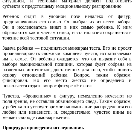
ситуацией, и тестовый материал должен подготовить
субъекта к предстоящему эмоциональному реагированию.
Ребенок сидит в удобной позе недалеко от фигур,
представляющих его семью. Он выбрал их из всего набора.
Он и исследователь видят в них семью ребенка. К ним
обращаются как к членам семьи, и эта иллюзия сохраняется в
течение всей тестовой ситуации.
Задача ребенка — подчиняться маневрам теста. Его не просят
проанализировать сложный комплекс чувств, испытываемых
им к семье. От ребенка ожидается, что он выразит себя в
выборе эмоциональной позиции, которая будет собрана из
различных источников, достаточных для того, чтобы понять
основу отношений ребенка. Вопрос, таким образом,
фиксирован. Но его место жестко не определено и
позволяется отдать вопрос фигуре «Никто».
Чувства, «брошенные» в фигуру, немедленно исчезают из
поля зрения, не оставляя обвиняющего следа. Таким образом,
у ребенка отсутствует зримое напоминание распределения его
любви или ненависти, и, следовательно, чувство вины не
мешает свободе самовыражения.
Процедура проведения исследования.