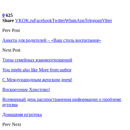
0
625
Share
VK
OK.ru
Facebook
Twitter
WhatsApp
Telegram
Viber
Prev Post
Анкета для родителей – «Ваш стиль воспитания»
Next Post
Типы семейных взаимоотношений
You might also like
More from author
С Международным женским днем!
Воскресение Xристово!
Всемирный день распространения информации о проблеме
аутизма
Домашняя игротека
Prev
Next