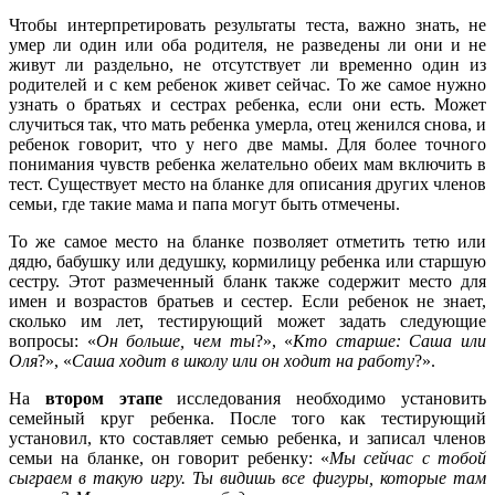
Чтобы интерпретировать результаты теста, важно знать, не
умер ли один или оба родителя, не разведены ли они и не
живут ли раздельно, не отсутствует ли временно один из
родителей и с кем ребенок живет сейчас. То же самое нужно
узнать о братьях и сестрах ребенка, если они есть. Может
случиться так, что мать ребенка умерла, отец женился снова, и
ребенок говорит, что у него две мамы. Для более точного
понимания чувств ребенка желательно обеих мам включить в
тест. Существует место на бланке для описания других членов
семьи, где такие мама и папа могут быть отмечены.
То же самое место на бланке позволяет отметить тетю или
дядю, бабушку или дедушку, кормилицу ребенка или старшую
сестру. Этот размеченный бланк также содержит место для
имен и возрастов братьев и сестер. Если ребенок не знает,
сколько им лет, тестирующий может задать следующие
вопросы: «
Он больше, чем ты
?», «
Кто старше: Саша или
Оля
?», «
Саша ходит в школу или он ходит на работу
?».
На
втором этапе
исследования необходимо установить
семейный круг ребенка. После того как тестирующий
установил, кто составляет семью ребенка, и записал членов
семьи на бланке, он говорит ребенку: «
Мы сейчас с тобой
сыграем в такую игру. Ты видишь все фигуры, которые там