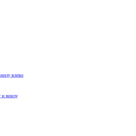
внизу влево
у и внизу