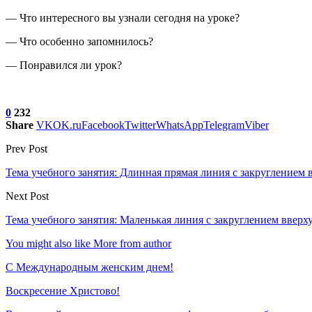
— Что интересного вы узнали сегодня на уроке?
— Что особенно запомнилось?
— Понравился ли урок?
0
232
Share
VK
OK.ru
Facebook
Twitter
WhatsApp
Telegram
Viber
Prev Post
Тема учебного занятия: Длинная прямая линия с закруглением 
Next Post
Тема учебного занятия: Маленькая линия с закруглением вверх
You might also like
More from author
С Международным женским днем!
Воскресение Xристово!