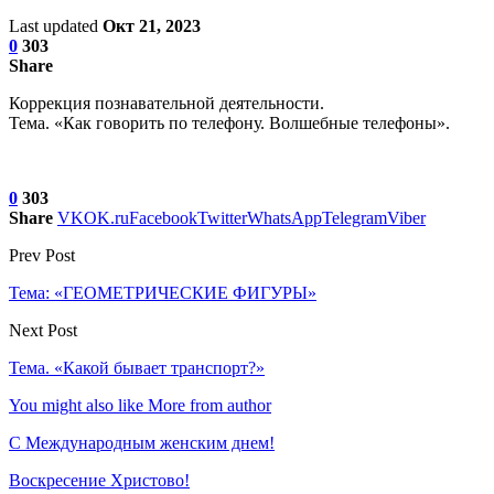
Last updated
Окт 21, 2023
0
303
Share
Коррекция познавательной деятельности.
Тема. «Как говорить по телефону. Волшебные телефоны».
0
303
Share
VK
OK.ru
Facebook
Twitter
WhatsApp
Telegram
Viber
Prev Post
Тема: «ГЕОМЕТРИЧЕСКИЕ ФИГУРЫ»
Next Post
Тема. «Какой бывает транспорт?»
You might also like
More from author
С Международным женским днем!
Воскресение Xристово!