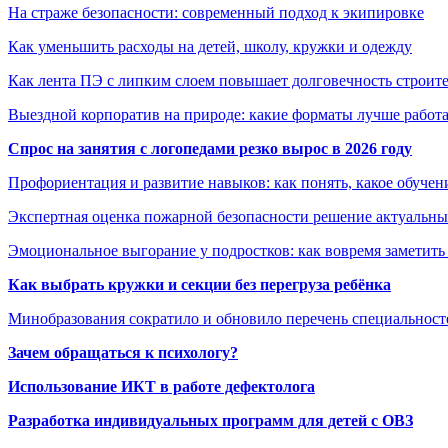
На страже безопасности: современный подход к экипировке
Как уменьшить расходы на детей, школу, кружки и одежду
Как лента ПЭ с липким слоем повышает долговечность строит
Выездной корпоратив на природе: какие форматы лучше работ
Спрос на занятия с логопедами резко вырос в 2026 году
Профориентация и развитие навыков: как понять, какое обучен
Экспертная оценка пожарной безопасности решение актуальны
Эмоциональное выгорание у подростков: как вовремя заметить
Как выбрать кружки и секции без перегруза ребёнка
Минобразования сократило и обновило перечень специальносте
Зачем обращаться к психологу?
Использование ИКТ в работе дефектолога
Разработка индивидуальных программ для детей с ОВЗ