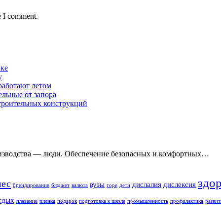
e I comment.
вке
у
работают летом
ельные от запора
строительных конструкций
оизводства — люди. Обеспечение безопасных и комфортных…
здо
нес
вузы
дислалия
дислексия
брендирование
бюджет
валюта
горе
дети
тдых
плавание
пленка
подарок
подготовка к школе
промышленность
профилактика
развит