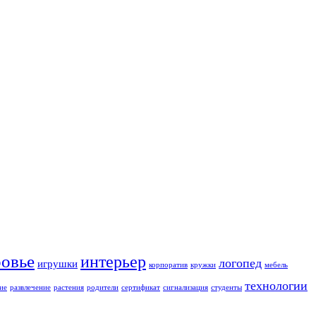
ровье
интерьер
логопед
игрушки
корпоратив
кружки
мебель
технологии
ие
развлечение
растения
родители
сертификат
сигнализация
студенты