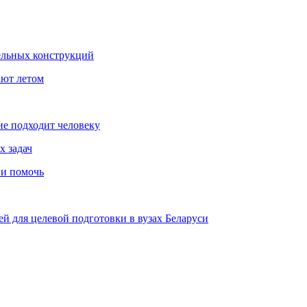
ельных конструкций
ают летом
ие подходит человеку
х задач
 и помочь
й для целевой подготовки в вузах Беларуси