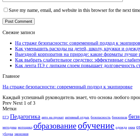
Save my name, email, and website in this browser for the next tim
Свежие записи
На страже безопасности: современный подход к экипиро
Как уменьшить расходы на детей, школу, кружки и одежд
Выездной корпоратив на природе: какие форматы лучше 
Как выбрать слабительное средство: эффективные слабит
Как лента ПЭ с липким слоем повышает долговечность 
Главное
На страже безопасности: современный подход к экипировке
Каждый успешный руководитель знает, что основа любого пр
Prev
Next
1 of 3
Метки
Педагогика
биз
ЕГЭ
авто на прокат
активный отдых
безопасность
бензопила
обучение
образование
о
методика
мотоцикл
одежда
окна
уборка
экономия