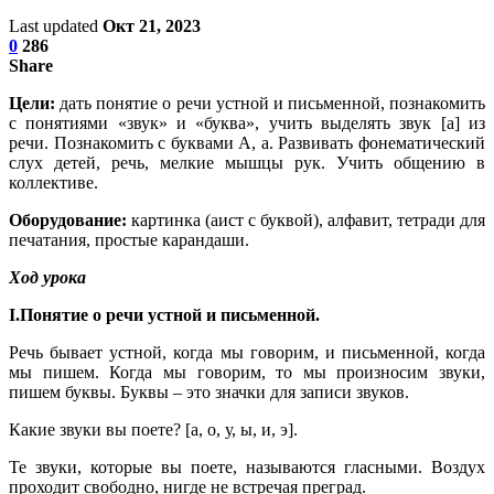
Last updated
Окт 21, 2023
0
286
Share
Цели:
дать понятие о речи устной и письменной, познакомить
с понятиями «звук» и «буква», учить выделять звук [а] из
речи. Познакомить с буквами А, а. Развивать фонематический
слух детей, речь, мелкие мышцы рук. Учить общению в
коллективе.
Оборудование:
картинка (аист с буквой), алфавит, тетради для
печатания, простые карандаши.
Ход урока
I.Понятие о речи устной и письменной.
Речь бывает устной, когда мы говорим, и письменной, когда
мы пишем. Когда мы говорим, то мы произносим звуки,
пишем буквы. Буквы – это значки для записи звуков.
Какие звуки вы поете? [а, о, у, ы, и, э].
Те звуки, которые вы поете, называются гласными. Воздух
проходит свободно, нигде не встречая преград.