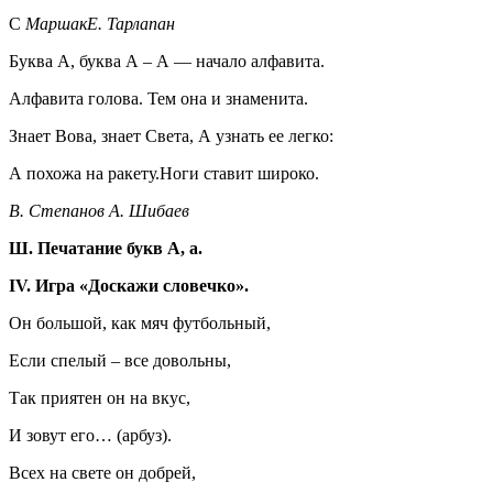
С
МаршакЕ. Тарлапан
Буква А, буква А – А — начало алфавита.
Алфавита голова. Тем она и знаменита.
Знает Вова, знает Света, А узнать ее легко:
А похожа на ракету.Ноги ставит широко.
В.
Степанов А. Шибаев
Ш. Печатание букв А, а.
IV. Игра «Доскажи словечко».
Он большой, как мяч футбольный,
Если спелый – все довольны,
Так приятен он на вкус,
И зовут его… (арбуз).
Всех на свете он добрей,