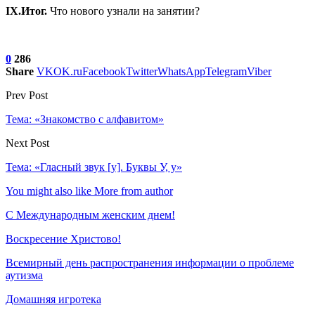
IX.Итог.
Что нового узнали на занятии?
0
286
Share
VK
OK.ru
Facebook
Twitter
WhatsApp
Telegram
Viber
Prev Post
Тема: «Знакомство с алфавитом»
Next Post
Тема: «Гласный звук [y]. Буквы У, у»
You might also like
More from author
С Международным женским днем!
Воскресение Xристово!
Всемирный день распространения информации о проблеме
аутизма
Домашняя игротека