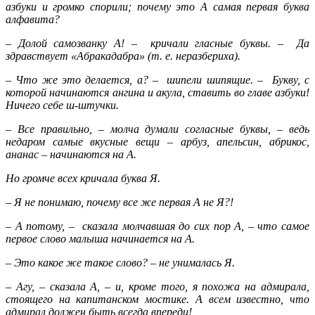
азбуки и громко спорили; почему это А самая первая буква
алфавита?
– Долой самозванку А! – кричали гласные буквы. – Да
здравствует «Абракадабра» (т. е. неразбериха).
– Что же это делается, а? – шипели шипящие. – Букву, с
которой начинаются ангина и акула, ставить во главе азбуки!
Ничего себе ш-штучки.
– Все правильно, – молча думали согласные буквы, – ведь
недаром самые вкусные вещи – арбуз, апельсин, абрикос,
ананас – начинаются на А.
Но громче всех кричала буква Я.
– Я не понимаю, почему все же первая А не Я?!
– А потому, – сказала молчавшая до сих пор А, – что самое
первое слово малыша начинается на А.
– Это какое же такое слово? – не унималась Я.
– Агу, – сказала А, – и, кроме того, я похожа на адмирала,
стоящего на капитанском мостике. А всем известно, что
адмирал должен быть всегда впереди!