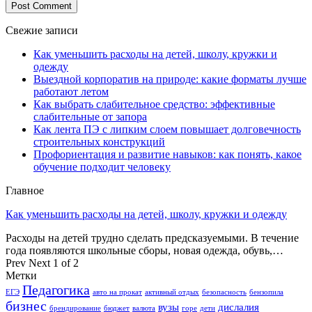
Свежие записи
Как уменьшить расходы на детей, школу, кружки и
одежду
Выездной корпоратив на природе: какие форматы лучше
работают летом
Как выбрать слабительное средство: эффективные
слабительные от запора
Как лента ПЭ с липким слоем повышает долговечность
строительных конструкций
Профориентация и развитие навыков: как понять, какое
обучение подходит человеку
Главное
Как уменьшить расходы на детей, школу, кружки и одежду
Расходы на детей трудно сделать предсказуемыми. В течение
года появляются школьные сборы, новая одежда, обувь,…
Prev
Next
1 of 2
Метки
Педагогика
ЕГЭ
авто на прокат
активный отдых
безопасность
бензопила
бизнес
вузы
дислалия
брендирование
бюджет
валюта
горе
дети