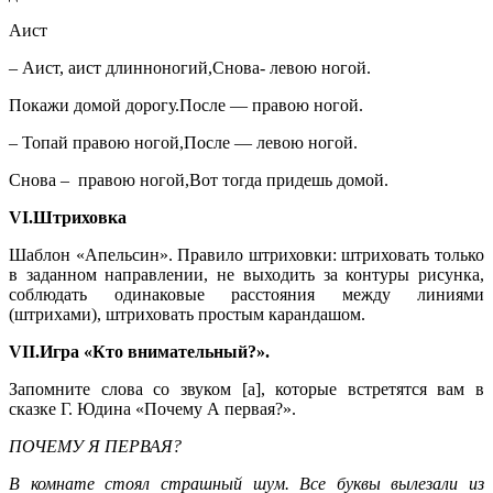
Аист
– Аист, аист длинноногий,Снова- левою ногой.
Покажи домой дорогу.После — правою ногой.
– Топай правою ногой,После — левою ногой.
Снова – правою ногой,Вот тогда придешь домой.
VI.Штриховка
Шаблон «Апельсин». Правило штриховки: штриховать только
в заданном направлении, не выходить за контуры рисунка,
соблюдать одинаковые расстояния между линиями
(штрихами), штриховать простым карандашом.
VII.Игра «Кто внимательный?».
Запомните слова со звуком [а], которые встретятся вам в
сказке Г. Юдина «Почему А первая?».
ПОЧЕМУ Я ПЕРВАЯ?
В комнате стоял страшный шум. Все буквы вылезали из