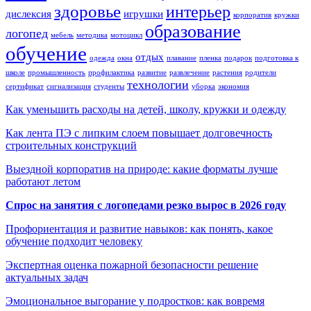
здоровье
интерьер
дислексия
игрушки
корпоратив
кружки
образование
логопед
мебель
методика
мотоцикл
обучение
отдых
одежда
окна
плавание
пленка
подарок
подготовка к
школе
промышленность
профилактика
развитие
развлечение
растения
родители
технологии
сертификат
сигнализация
студенты
уборка
экономия
Как уменьшить расходы на детей, школу, кружки и одежду
Как лента ПЭ с липким слоем повышает долговечность
строительных конструкций
Выездной корпоратив на природе: какие форматы лучше
работают летом
Спрос на занятия с логопедами резко вырос в 2026 году
Профориентация и развитие навыков: как понять, какое
обучение подходит человеку
Экспертная оценка пожарной безопасности решение
актуальных задач
Эмоциональное выгорание у подростков: как вовремя