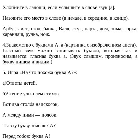
Хлопните в ладоши, если услышите в слове звук [а].
Назовите его место в слове (в начале, в середине, в конце).
Арбуз, аист, стол, банка, Валя, стул, парта, дом, зима, горка,
карандаш, ручка, нож.
4.Знакомство с буквами А, а (картинка с изображением аиста).
Гласный звук можно записывать буквой, которая так и
называется: гласная буква а. (Звук слышим, произносим, а
букву пишем и видим.)
5. Игра «На что похожа буква А?»:
а)Ответы детей.
б)Чтение учителем стихов.
Вот два столба наискосок,
А между ними — поясок.
Ты эту букву знаешь? А?
Перед тобою буква А!