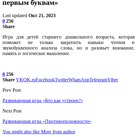
первым буквам»
Last updated
Окт 21, 2023
0
256
Share
Игра для детей старшего дошкольного возраста, которая
поможет не только закрепить навыки чтения и
звукобуквенного анализа слова, но и разовьет внимание,
память и логическое мышление.
0
256
Share
VK
OK.ru
Facebook
Twitter
WhatsApp
Telegram
Viber
Prev Post
Развивающая игра «Кто как устроен?»
Next Post
Развивающая игра «Противоположности»
You might also like
More from author