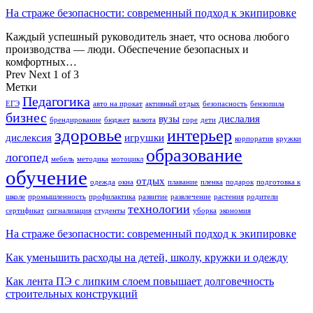
На страже безопасности: современный подход к экипировке
Каждый успешный руководитель знает, что основа любого
производства — люди. Обеспечение безопасных и
комфортных…
Prev
Next
1 of 3
Метки
Педагогика
ЕГЭ
авто на прокат
активный отдых
безопасность
бензопила
бизнес
вузы
дислалия
брендирование
бюджет
валюта
горе
дети
здоровье
интерьер
дислексия
игрушки
корпоратив
кружки
образование
логопед
мебель
методика
мотоцикл
обучение
отдых
одежда
окна
плавание
пленка
подарок
подготовка к
школе
промышленность
профилактика
развитие
развлечение
растения
родители
технологии
сертификат
сигнализация
студенты
уборка
экономия
На страже безопасности: современный подход к экипировке
Как уменьшить расходы на детей, школу, кружки и одежду
Как лента ПЭ с липким слоем повышает долговечность
строительных конструкций