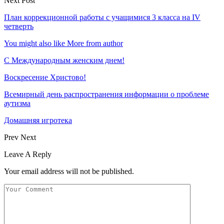
Next Post
План коррекционной работы с учащимися 3 класса на IV
четверть
You might also like
More from author
С Международным женским днем!
Воскресение Xристово!
Всемирный день распространения информации о проблеме
аутизма
Домашняя игротека
Prev
Next
Leave A Reply
Your email address will not be published.