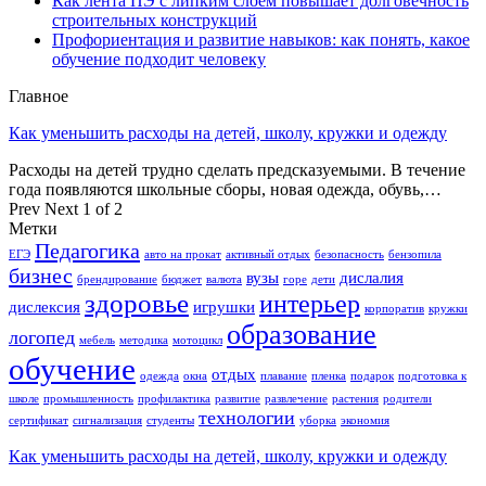
Как лента ПЭ с липким слоем повышает долговечность
строительных конструкций
Профориентация и развитие навыков: как понять, какое
обучение подходит человеку
Главное
Как уменьшить расходы на детей, школу, кружки и одежду
Расходы на детей трудно сделать предсказуемыми. В течение
года появляются школьные сборы, новая одежда, обувь,…
Prev
Next
1 of 2
Метки
Педагогика
ЕГЭ
авто на прокат
активный отдых
безопасность
бензопила
бизнес
вузы
дислалия
брендирование
бюджет
валюта
горе
дети
здоровье
интерьер
дислексия
игрушки
корпоратив
кружки
образование
логопед
мебель
методика
мотоцикл
обучение
отдых
одежда
окна
плавание
пленка
подарок
подготовка к
школе
промышленность
профилактика
развитие
развлечение
растения
родители
технологии
сертификат
сигнализация
студенты
уборка
экономия
Как уменьшить расходы на детей, школу, кружки и одежду