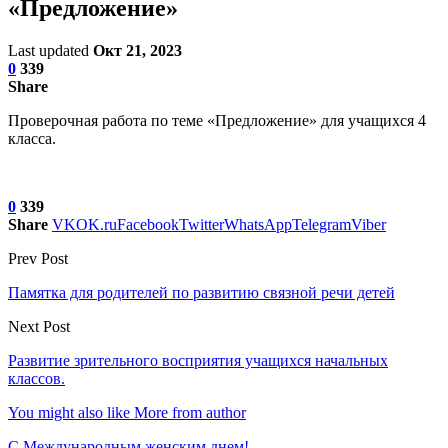
«Предложение»
Last updated
Окт 21, 2023
0
339
Share
Проверочная работа по теме «Предложение» для учащихся 4
класса.
0
339
Share
VK
OK.ru
Facebook
Twitter
WhatsApp
Telegram
Viber
Prev Post
Памятка для родителей по развитию связной речи детей
Next Post
Развитие зрительного восприятия учащихся начальных
классов.
You might also like
More from author
С Международным женским днем!