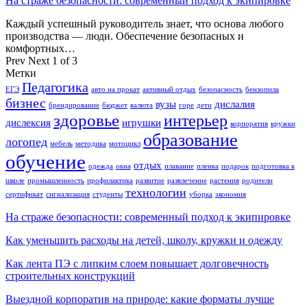
На страже безопасности: современный подход к экипировке
Каждый успешный руководитель знает, что основа любого
производства — люди. Обеспечение безопасных и
комфортных…
Prev
Next
1 of 3
Метки
Педагогика
ЕГЭ
авто на прокат
активный отдых
безопасность
бензопила
бизнес
вузы
дислалия
брендирование
бюджет
валюта
горе
дети
здоровье
интерьер
дислексия
игрушки
корпоратив
кружки
образование
логопед
мебель
методика
мотоцикл
обучение
отдых
одежда
окна
плавание
пленка
подарок
подготовка к
школе
промышленность
профилактика
развитие
развлечение
растения
родители
технологии
сертификат
сигнализация
студенты
уборка
экономия
На страже безопасности: современный подход к экипировке
Как уменьшить расходы на детей, школу, кружки и одежду
Как лента ПЭ с липким слоем повышает долговечность
строительных конструкций
Выездной корпоратив на природе: какие форматы лучше