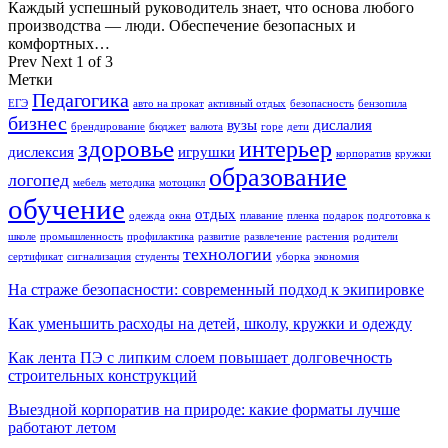
Каждый успешный руководитель знает, что основа любого
производства — люди. Обеспечение безопасных и
комфортных…
Prev
Next
1 of 3
Метки
Педагогика
ЕГЭ
авто на прокат
активный отдых
безопасность
бензопила
бизнес
вузы
дислалия
брендирование
бюджет
валюта
горе
дети
здоровье
интерьер
дислексия
игрушки
корпоратив
кружки
образование
логопед
мебель
методика
мотоцикл
обучение
отдых
одежда
окна
плавание
пленка
подарок
подготовка к
школе
промышленность
профилактика
развитие
развлечение
растения
родители
технологии
сертификат
сигнализация
студенты
уборка
экономия
На страже безопасности: современный подход к экипировке
Как уменьшить расходы на детей, школу, кружки и одежду
Как лента ПЭ с липким слоем повышает долговечность
строительных конструкций
Выездной корпоратив на природе: какие форматы лучше
работают летом