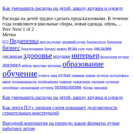
Как уменьшить расходы на детей, школу, кружки и одежду
Расходы на детей трудно сделать предсказуемыми. В течение
года появляются школьные сборы, новая одежда, обувь,…
Prev
Next
1 of 2
Метки
Педагогика
ЕГЭ
авто на прокат
активный отдых
безопасность
бензопила
бизнес
вузы
дислалия
брендирование
бюджет
валюта
горе
дети
здоровье
интерьер
дислексия
игрушки
корпоратив
кружки
образование
логопед
мебель
методика
мотоцикл
обучение
отдых
одежда
окна
плавание
пленка
подарок
подготовка к
школе
промышленность
профилактика
развитие
развлечение
растения
родители
технологии
сертификат
сигнализация
студенты
уборка
экономия
Как уменьшить расходы на детей, школу, кружки и одежду
Как лента ПЭ с липким слоем повышает долговечность
строительных конструкций
Выездной корпоратив на природе: какие форматы лучше
работают летом