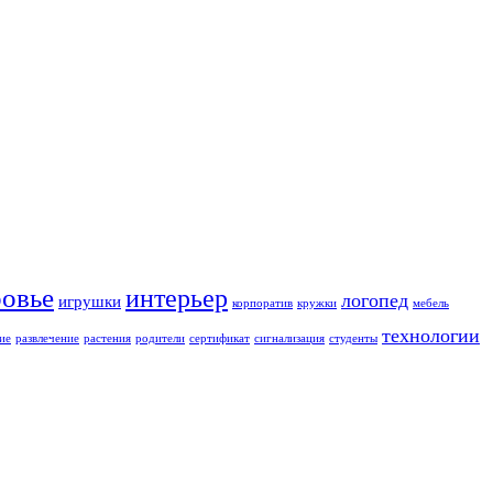
ровье
интерьер
логопед
игрушки
корпоратив
кружки
мебель
технологии
ие
развлечение
растения
родители
сертификат
сигнализация
студенты