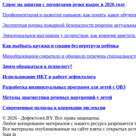
Спрос на занятия с логопедами резко вырос в 2026 году
Профориентация и развитие навыков: как понять, какое обучен
Экспертная оценка пожарной безопасности решение актуальны
Эмоциональное выгорание у подростков: как вовремя заметить
Как выбрать кружки и секции без перегруза ребёнка
Минобразования сократило и обновило перечень специальносте
Зачем обращаться к психологу?
Использование ИКТ в работе дефектолога
Разработка индивидуальных программ для детей с ОВЗ
Методы диагностики речевых нарушений у детей
Современные подходы к коррекции дислексии
© 2026 - Дефектолог.BY. Все права защищены.
Любое копирование материалов с нашего ресурса разрешается т
Все материалы опубликованные на сайте взяты с открытых исто
Sign in