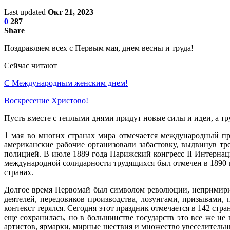
Last updated
Окт 21, 2023
0
287
Share
Поздравляем всех с Первым мая, днем весны и труда!
Сейчас читают
С Международным женским днем!
Воскресение Xристово!
Пусть вместе с теплыми днями придут новые силы и идеи, а тру
1 мая во многих странах мира отмечается международный пр
американские рабочие организовали забастовку, выдвинув тр
полицией. В июле 1889 года Парижский конгресс II Интерна
международной солидарности трудящихся был отмечен в 1890
странах.
Долгое время Первомай был символом революции, непримири
деятелей, передовиков производства, лозунгами, призывами,
контекст терялся. Сегодня этот праздник отмечается в 142 ст
еще сохранилась, но в большинстве государств это все же не
артистов, ярмарки, мирные шествия и множество увеселительн