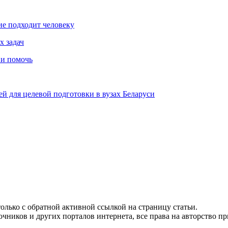
ие подходит человеку
х задач
 и помочь
й для целевой подготовки в вузах Беларуси
олько с обратной активной ссылкой на страницу статьи.
чников и других порталов интернета, все права на авторство п