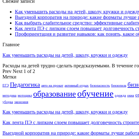
Свежие записи
Как уменьшить расходы на детей, школу, кружки и одежд
Выездной корпоратив на природе: какие форматы лучше 
Как выбрать слабительное средство: эффективные слабит
Как лента ПЭ с липким слоем повышает долговечность 
Профориентация и развитие навыков: как понять, какое 
Главное
Как уменьшить расходы на детей, школу, кружки и одежду
Расходы на детей трудно сделать предсказуемыми. В течение г
Prev
Next
1 of 2
Метки
Педагогика
биз
ЕГЭ
авто на прокат
активный отдых
безопасность
бензопила
обучение
образование
о
методика
мотоцикл
одежда
окна
уборка
экономия
Как уменьшить расходы на детей, школу, кружки и одежду
Как лента ПЭ с липким слоем повышает долговечность строит
Выездной корпоратив на природе: какие форматы лучше работ