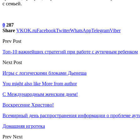
с семьей.
0
287
Share
VK
OK.ru
Facebook
Twitter
WhatsApp
Telegram
Viber
Prev Post
Топ-10 важнейших стратегий при работе с аутичным ребенком
Next Post
Игры с логическими блоками Дьенеша
You might also like
More from author
С Международным женским днем!
Воскресение Xристово!
Всемирный день распространения информации о проблеме аут
Домашняя игротека
Prev
Next