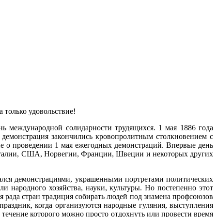
а только удовольствие!
нь международной солидарности трудящихся. 1 мая 1886 года
ая демонстрация закончились кровопролитным столкновением с
е о проведении 1 мая ежегодных демонстраций. Впервые день
Италии, США, Норвегии, Франции, Швеции и некоторых других
ался демонстрациями, украшенными портретами политических
и народного хозяйства, науки, культуры. Но постепенно этот
ля рада стран традиция собирать людей под знамена профсоюзов
 праздник, когда организуются народные гуляния, выступления
 течение которого можно просто отдохнуть или провести время