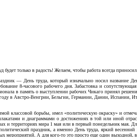
д будет только в радость! Желаем, чтобы работа всегда приносил
аздник — День труда, который изначально носил название Де
ебование 8-часового рабочего дня. Забастовка и сопутствующ
ционала в память о выступлении рабочих Чикаго принял решени
 году в Австро-Венгрии, Бельгии, Германии, Дании, Испании, 
мой классовой борьбы, имел «политическую окраску» и отмеч
 плакатами и диаграммами о достижениях в той или иной отрасл
ранах и территориях мира 1 мая или в первый понедельник мая. Д
 политический праздник, а именно День труда, яркий весенний
ых мероприятий. А для кого-то это просто еще один выходной, в