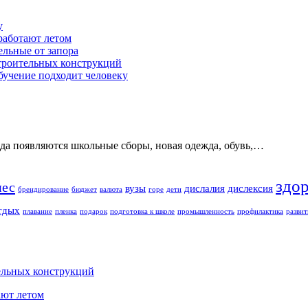
у
работают летом
ельные от запора
строительных конструкций
обучение подходит человеку
ода появляются школьные сборы, новая одежда, обувь,…
здо
нес
вузы
дислалия
дислексия
брендирование
бюджет
валюта
горе
дети
тдых
плавание
пленка
подарок
подготовка к школе
промышленность
профилактика
развит
ельных конструкций
ают летом