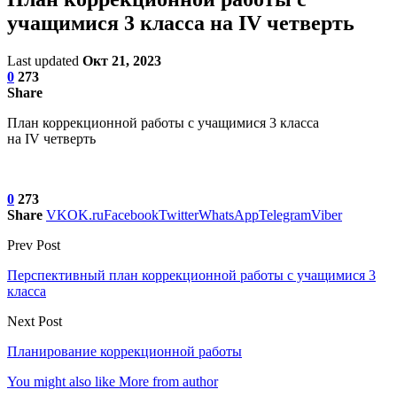
учащимися 3 класса на IV четверть
Last updated
Окт 21, 2023
0
273
Share
План коррекционной работы с учащимися 3 класса
на IV четверть
0
273
Share
VK
OK.ru
Facebook
Twitter
WhatsApp
Telegram
Viber
Prev Post
Перспективный план коррекционной работы с учащимися 3
класса
Next Post
Планирование коррекционной работы
You might also like
More from author