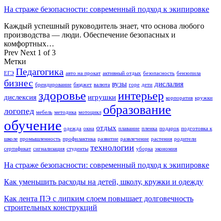
На страже безопасности: современный подход к экипировке
Каждый успешный руководитель знает, что основа любого
производства — люди. Обеспечение безопасных и
комфортных…
Prev
Next
1 of 3
Метки
Педагогика
ЕГЭ
авто на прокат
активный отдых
безопасность
бензопила
бизнес
вузы
дислалия
брендирование
бюджет
валюта
горе
дети
здоровье
интерьер
дислексия
игрушки
корпоратив
кружки
образование
логопед
мебель
методика
мотоцикл
обучение
отдых
одежда
окна
плавание
пленка
подарок
подготовка к
школе
промышленность
профилактика
развитие
развлечение
растения
родители
технологии
сертификат
сигнализация
студенты
уборка
экономия
На страже безопасности: современный подход к экипировке
Как уменьшить расходы на детей, школу, кружки и одежду
Как лента ПЭ с липким слоем повышает долговечность
строительных конструкций