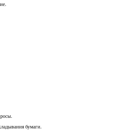
ие.
просы.
кладывания бумаги.