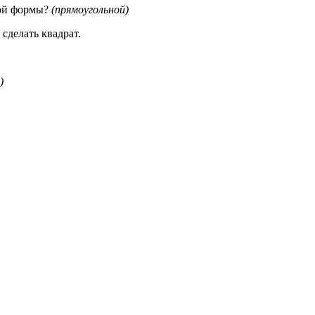
кой формы?
(прямоугольной)
делать квадрат.
)