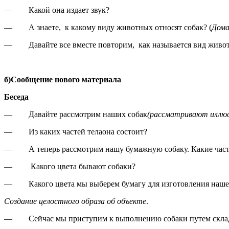
— Какой она издает звук?
— А знаете, к какому виду животных относят собак? (
Дом
— Давайте все вместе повторим, как называется вид животн
б)
Сообщение нового материала
Беседа
— Давайте рассмотрим наших собак
(рассматривают иллюс
— Из каких частей телаона состоит?
— А теперь рассмотрим нашу бумажную собаку. Какие части т
— Какого цвета бывают собаки?
— Какого цвета мы выберем бумагу для изготовления наше
Создание целостного образа об объекте
.
— Сейчас мы приступим к выполнению собаки путем складыв