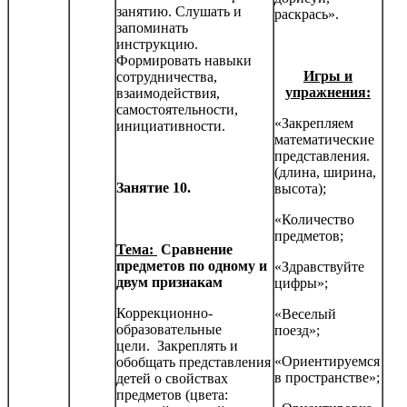
занятию. Слушать и
раскрась».
запоминать
инструкцию.
Формировать навыки
Игры и
сотрудничества,
упражнения:
взаимодействия,
самостоятельности,
«Закрепляем
инициатив­ности.
математические
представления.
(длина, ширина,
Занятие 10.
высота);
«Количество
предметов;
Тема:
Сравнение
предметов по одному и
«Здравствуйте
двум признакам
цифры»;
Коррекционно-
«Веселый
образовательные
поезд»;
цели. Закреплять и
«Ориентируемся
обобщать представления
в пространстве»;
детей о свойст­вах
предметов (цвета: