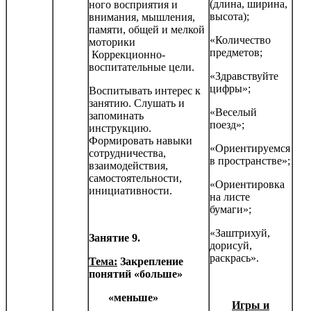
(длина, ширина,
ного восприятия и
высота);
внимания, мышления,
памяти, общей и мелкой
«Количество
моторики
предметов;
Коррекционно-
воспитательные цели.
«Здравствуйте
цифры»;
Воспитывать интерес к
занятию. Слушать и
«Веселый
запоминать
поезд»;
инструкцию.
Формировать навыки
«Ориентируемся
сотрудничества,
в пространстве»;
взаимодействия,
самостоятельности,
«Ориентировка
инициатив­ности.
на листе
бумаги»;
«Заштрихуй,
Занятие 9.
дорисуй,
раскрась».
Тема:
Закрепление
понятий «больше»
«меньше»
Игры и