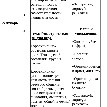
Формировать навыки
«Заштрихуй,
сотрудничества,
дорисуй,
взаимодействия,
раскрась».
самостоятельности,
3.
инициатив­ности.
сентябрь
Игры и
4.
упражнения:
Тема:
Геометрическая
фигура круг
.
«Здравствуйте
цифры»;
Коррекционно-
образовательные
«Веселый
цели. Учить детей
поезд»;
составлять круг из
частей.
«Ориентируемся
в пространстве»;
Коррекционно-
развивающие цели.
«Ориентировка
Развивать навыки
на листе
речевого общения,
бумаги»;
связной речи, зритель­
ного восприятия и
«Заштрихуй,
внимания, мышления,
дорисуй,
памяти, общей и мелкой
раскрась».
моторики