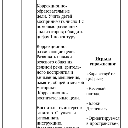
Коррекционно-
образовательные
цели. Учить детей
воспринимать число 1 с
помощью раз­личных
анализаторов; обводить
цифру 1 по контуру.
Коррекционно-
развивающие цели.
Развивать навыки
Игры и
речевого общения,
упражнения:
связной речи, зритель­
ного восприятия и
«Здравствуйте
внимания, мышления,
цифры»;
памяти, общей и мелкой
моторики
«Веселый
Коррекционно-
поезд»;
воспитательные цели.
«Блоки
Воспитывать интерес к
Дьенеша»;
занятию. Слушать и
запоминать
«Ориентируемся
инструкцию.
в пространстве»;