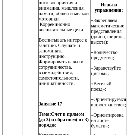
ного восприятия и
Игры и
внимания, мышления,
упражнения:
памяти, общей и мелкой
моторики
«Закрепляем
Коррекционно-
математические
воспитательные цели.
представления.
(длина, ширина,
Воспитывать интерес к
высота);
занятию. Слушать и
запоминать
«Количество
инструкцию.
предметов;
Формировать навыки
сотрудничества,
«Здравствуйте
взаимодействия,
цифры»;
самостоятельности,
инициатив­ности.
«Веселый
поезд»;
«Ориентируемся
Занятие 17
в пространстве»;
Тема:
Счет в прямом
«Ориентировка
(до 3) и обратном( от 3)
на листе
порядке
бумаги»;