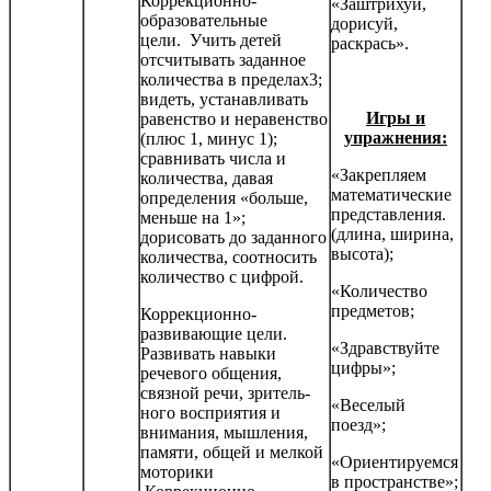
Коррекционно-
«Заштрихуй,
образовательные
дорисуй,
цели. Учить детей
раскрась».
отсчитывать заданное
количества в пределах3;
видеть, устанавливать
Игры и
равенство и неравенство
упражнения:
(плюс 1, минус 1);
сравнивать числа и
«Закрепляем
количества, давая
математические
определения «больше,
представления.
меньше на 1»;
(длина, ширина,
дорисовать до заданного
высота);
количества, соотносить
количество с цифрой.
«Количество
предметов;
Коррекционно-
развивающие цели.
«Здравствуйте
Развивать навыки
цифры»;
речевого общения,
связной речи, зритель­
«Веселый
ного восприятия и
поезд»;
внимания, мышления,
памяти, общей и мелкой
«Ориентируемся
моторики
в пространстве»;