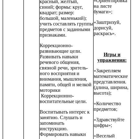
«Ориентировка
красный, желтый,
на листе
синий; формы: круг,
бумаги»;
квадрат; размер:
большой, маленький);
«Заштрихуй,
учить составлять груп­пы
дорисуй,
предметов с заданными
раскрась».
признаками.
Коррекционно-
развивающие цели.
Игры и
Развивать навыки
упражнения:
речевого общения,
связной речи, зритель­
«Закрепляем
ного восприятия и
математические
внимания, мышления,
представления.
памяти, общей и мелкой
(длина, ширина,
моторики
высота);
Коррекционно-
воспитательные цели.
«Количество
предметов;
Воспитывать интерес к
занятию. Слушать и
«Здравствуйте
запоминать
цифры»;
инструкцию.
Формировать навыки
«Веселый