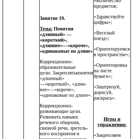
«Количество
предметов;
«Здравствуйте
Занятие 19.
цифры»;
Тема:
Понятия
«Веселый
«длинный» —
поезд»;
«короткий»,
«длиннее»—«короче»,
«Ориентируемся
«одинаковые по длине»
в пространстве»;
Коррекционно-
«Ориентировка
образовательные
на листе
цели. Закреплятыюнятия
бумаги»;
«длинный»
—«короткий», «длин­
«Заштрихуй,
нее»—«короче»,
дорисуй,
«одинаковые по длине».
раскрась».
Коррекционно-
развивающие цели.
Развивать навыки
Игры и
речевого общения,
упражнения:
связной речи, зритель­
ного восприятия и
«Закрепляем