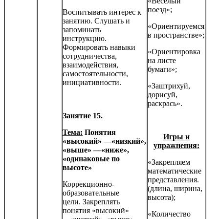
«Веселый
поезд»;
Воспитывать интерес к
занятию. Слушать и
«Ориентируемся
запоминать
в пространстве»;
инструкцию.
Формировать навыки
«Ориентировка
сотрудничества,
на листе
взаимодействия,
бумаги»;
самостоятельности,
инициатив­ности.
«Заштрихуй,
дорисуй,
раскрась».
Занятие 15.
Тема:
Понятия
Игры и
«высокий» —«низкий»,
упражнения:
«выше» —«ниже»,
«одинаковые по
«Закрепляем
высоте»
математические
представления.
Коррекционно-
(длина, ширина,
образовательные
высота);
цели. Закреплять
понятия «высокий»
«Количество