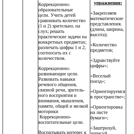
упражнения:
Коррекционно-
образовательные
«Закрепляем
цели. Учить детей
математические
сравнивать количество
представления.
(1 и 2) зрительно, на
(длина, ширина,
слух; решать
высота);
практические задачи на
конкретных предме­тах;
«Количество
различать цифры 1 и 2,
предметов;
соотносить их с
количеством.
«Здравствуйте
цифры»;
Коррекционно-
развивающие цели.
«Веселый
Развивать навыки
поезд»;
речевого общения,
связной речи, зритель­
«Ориентируемся
ного восприятия и
в пространстве»;
внимания, мышления,
памяти, общей и мелкой
«Ориентировка
моторики
на листе
Коррекционно-
бумаги»;
воспитательные цели.
«Заштрихуй,
Воспитывать интерес к
дорисуй,