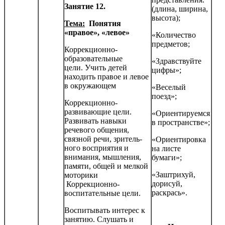
Занятие 12.
(длина, ширина,
высота);
Тема:
Понятия
«правое», «левое»
«Количество
предметов;
Коррекционно-
образовательные
«Здравствуйте
цели. Учить детей
цифры»;
находить правое и левое
в окружающем
«Веселый
поезд»;
Коррекционно-
развивающие цели.
«Ориентируемся
Развивать навыки
в пространстве»;
речевого общения,
связной речи, зритель­
«Ориентировка
ного восприятия и
на листе
внимания, мышления,
бумаги»;
памяти, общей и мелкой
«Заштрихуй,
моторики
дорисуй,
Коррекционно-
раскрась».
воспитательные цели.
Воспитывать интерес к
занятию. Слушать и