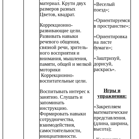
материал. Крути двух
«Веселый
размеров разных
поезд»;
Цветов, квадрат.
«Ориентируемся
Коррекционно-
в пространстве»;
развивающие цели.
Развивать навыки
«Ориентировка
речевого общения,
на листе
связной речи, зритель­
бумаги»;
ного восприятия и
«Заштрихуй,
внимания, мышления,
дорисуй,
памяти, общей и мелкой
раскрась».
моторики
Коррекционно-
воспитательные цели.
Игры и
Воспитывать интерес к
упражнения:
занятию. Слушать и
запоминать
«Закрепляем
инструкцию.
математические
Формировать навыки
представления.
сотрудничества,
(длина, ширина,
взаимодействия,
высота);
самостоятельности,
инициатив­ности.