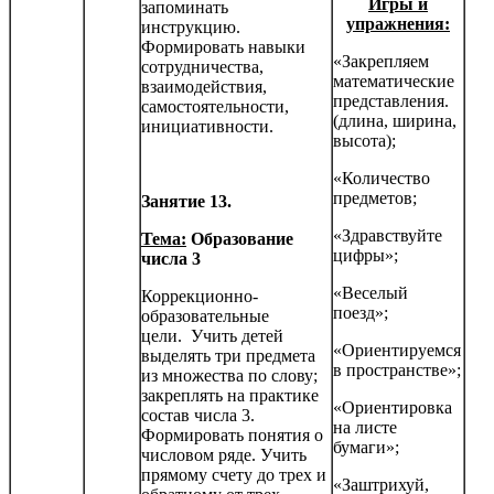
Игры и
запоминать
упражнения:
инструкцию.
Формировать навыки
«Закрепляем
сотрудничества,
математические
взаимодействия,
представления.
самостоятельности,
(длина, ширина,
инициатив­ности.
высота);
«Количество
предметов;
Занятие 13.
«Здравствуйте
Тема:
Образование
цифры»;
числа 3
«Веселый
Коррекционно-
поезд»;
образовательные
цели. Учить детей
«Ориентируемся
выделять три предмета
в пространстве»;
из множества по слову;
закреплять на практике
«Ориентировка
состав числа 3.
на листе
Формировать понятия о
бумаги»;
числовом ряде. Учить
прямому счету до трех и
«Заштрихуй,