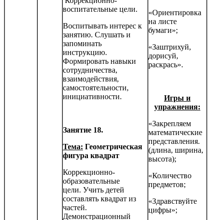
Коррекционно-
воспитательные цели.
«Ориентировка
на листе
Воспитывать интерес к
бумаги»;
занятию. Слушать и
запоминать
«Заштрихуй,
инструкцию.
дорисуй,
Формировать навыки
раскрась».
сотрудничества,
взаимодействия,
самостоятельности,
инициатив­ности.
Игры и
упражнения:
«Закрепляем
Занятие 18.
математические
представления.
Тема:
Геометрическая
(длина, ширина,
фигура квадрат
высота);
Коррекционно-
«Количество
образовательные
предметов;
цели. Учить детей
составлять квадрат из
«Здравствуйте
частей.
цифры»;
Демонстрационный