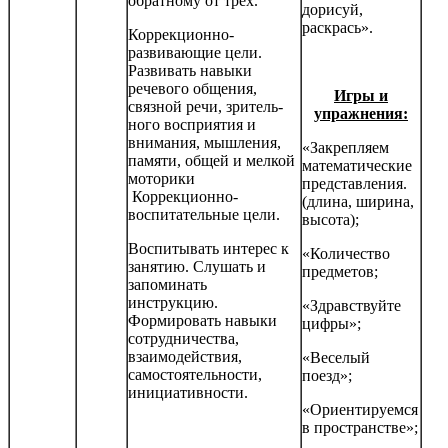
об­ратному от трех.
дорисуй,
раскрась».
Коррекционно-
развивающие цели.
Развивать навыки
речевого общения,
Игры и
связной речи, зритель­
упражнения:
ного восприятия и
внимания, мышления,
«Закрепляем
памяти, общей и мелкой
математические
моторики
представления.
Коррекционно-
(длина, ширина,
воспитательные цели.
высота);
Воспитывать интерес к
«Количество
занятию. Слушать и
предметов;
запоминать
инструкцию.
«Здравствуйте
Формировать навыки
цифры»;
сотрудничества,
взаимодействия,
«Веселый
самостоятельности,
поезд»;
инициатив­ности.
«Ориентируемся
в пространстве»;