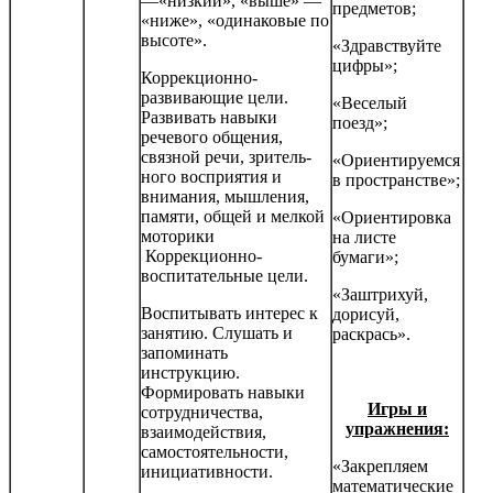
—«низкий», «вы­ше» —
предметов;
«ниже», «одинаковые по
высоте».
«Здравствуйте
цифры»;
Коррекционно-
развивающие цели.
«Веселый
Развивать навыки
поезд»;
речевого общения,
связной речи, зритель­
«Ориентируемся
ного восприятия и
в пространстве»;
внимания, мышления,
памяти, общей и мелкой
«Ориентировка
моторики
на листе
Коррекционно-
бумаги»;
воспитательные цели.
«Заштрихуй,
Воспитывать интерес к
дорисуй,
занятию. Слушать и
раскрась».
запоминать
инструкцию.
Формировать навыки
Игры и
сотрудничества,
упражнения:
взаимодействия,
самостоятельности,
«Закрепляем
инициатив­ности.
математические