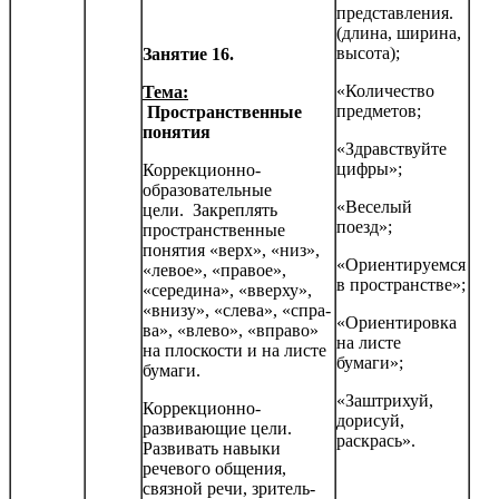
представления.
(длина, ширина,
высота);
Занятие 16.
«Количество
Тема:
предметов;
Пространственные
понятия
«Здравствуйте
цифры»;
Коррекционно-
образовательные
«Веселый
цели. Закреплять
поезд»;
пространственные
понятия «верх», «низ»,
«Ориентируемся
«левое», «правое»,
в пространстве»;
«середина», «вверху»,
«внизу», «слева», «спра­
«Ориентировка
ва», «влево», «вправо»
на листе
на плоскости и на листе
бумаги»;
бумаги.
«Заштрихуй,
Коррекционно-
дорисуй,
развивающие цели.
раскрась».
Развивать навыки
речевого общения,
связной речи, зритель­