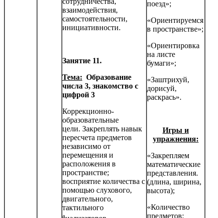
сотрудничества,
поезд»;
взаимодействия,
самостоятельности,
«Ориентируемся
инициатив­ности.
в пространстве»;
«Ориентировка
на листе
Занятие 11.
бумаги»;
Тема:
Образование
«Заштрихуй,
числа 3, знакомство с
дорисуй,
цифрой 3
раскрась».
Коррекционно-
образовательные
цели. Закреплять навык
Игры и
пересчета предметов
упражнения:
независимо от
перемещения и
«Закрепляем
расположения в
математические
пространстве;
представления.
восприятие ко­личества с
(длина, ширина,
помощью слухового,
высота);
двигательного,
«Количество
тактильного
предметов;
а