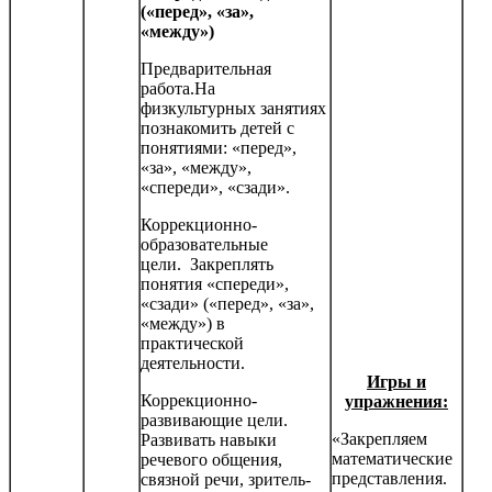
(«перед», «за»,
«между»)
Предварительная
работа.На
физкультурных занятиях
позна­комить детей с
понятиями: «перед»,
«за», «между»,
«спереди», «сзади».
Коррекционно-
образовательные
цели. Закреплять
понятия «спереди»,
«сзади» («перед», «за»,
«между») в
практической
деятельности.
Игры и
Коррекционно-
упражнения:
развивающие цели.
«Закрепляем
Развивать навыки
математические
речевого общения,
представления.
связной речи, зритель­