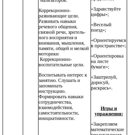
нализаторов.
«Здравствуйте
Коррекционно-
цифры»;
развивающие цели.
Развивать навыки
«Веселый
речевого общения,
поезд»;
связной речи, зритель­
ного восприятия и
«Ориентируемся
внимания, мышления,
в пространстве»;
памяти, общей и мелкой
моторики
«Ориентировка
Коррекционно-
на листе
воспитательные цели.
бумаги»;
Воспитывать интерес к
«Заштрихуй,
занятию. Слушать и
дорисуй,
запоминать
раскрась».
инструкцию.
Формировать навыки
сотрудничества,
взаимодействия,
Игры и
самостоятельности,
упражнения:
инициатив­ности.
«Закрепляем
математические
представления.