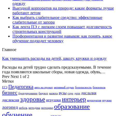
одежду
Выездной корпоратив на природе: какие форматы лучше
работают летом
Как выбрать слабительное средство: эффективные
слабительные от запора
Как лента ПЭ с липким слоем повышает долговечность
строительных конструкций
Профориентация и развитие навыков: как понять, какое
обучение подходит человеку
Главное
Как уменьшить расходы на детей, школу, кружки и одежду
Расходы на детей трудно сделать предсказуемыми. В течение
года появляются школьные сборы, новая одежда, обувь,…
Prev
Next
1 of 2
Метки
Педагогика
ЕГЭ
авто на прокат
активный отдых
безопасность
бензопила
бизнес
вузы
дислалия
брендирование
бюджет
валюта
горе
дети
здоровье
интерьер
дислексия
игрушки
корпоратив
кружки
образование
логопед
мебель
методика
мотоцикл
обучение
отдых