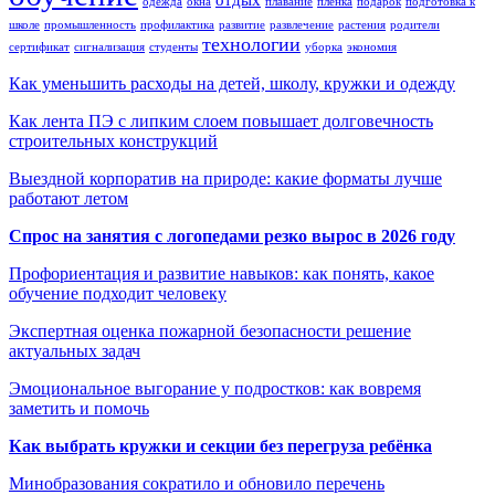
одежда
окна
плавание
пленка
подарок
подготовка к
школе
промышленность
профилактика
развитие
развлечение
растения
родители
технологии
сертификат
сигнализация
студенты
уборка
экономия
Как уменьшить расходы на детей, школу, кружки и одежду
Как лента ПЭ с липким слоем повышает долговечность
строительных конструкций
Выездной корпоратив на природе: какие форматы лучше
работают летом
Спрос на занятия с логопедами резко вырос в 2026 году
Профориентация и развитие навыков: как понять, какое
обучение подходит человеку
Экспертная оценка пожарной безопасности решение
актуальных задач
Эмоциональное выгорание у подростков: как вовремя
заметить и помочь
Как выбрать кружки и секции без перегруза ребёнка
Минобразования сократило и обновило перечень