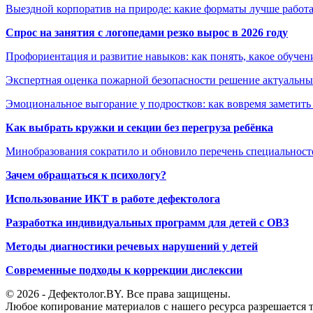
Выездной корпоратив на природе: какие форматы лучше работ
Спрос на занятия с логопедами резко вырос в 2026 году
Профориентация и развитие навыков: как понять, какое обучен
Экспертная оценка пожарной безопасности решение актуальны
Эмоциональное выгорание у подростков: как вовремя заметить
Как выбрать кружки и секции без перегруза ребёнка
Минобразования сократило и обновило перечень специальносте
Зачем обращаться к психологу?
Использование ИКТ в работе дефектолога
Разработка индивидуальных программ для детей с ОВЗ
Методы диагностики речевых нарушений у детей
Современные подходы к коррекции дислексии
© 2026 - Дефектолог.BY. Все права защищены.
Любое копирование материалов с нашего ресурса разрешается т