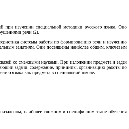
тий при изучении специальной методики русского языка. Оно
рушениями речи (2).
ктеристика системы работы по формированию речи и изу­чению
оятельным занятиям. Они посвящены наиболее общим, ключевым
 связей со смежными науками. При изложении предмета и задач
вающий задачи, содержание, принципы, организацию ра­боты по
чению языка как предмета в специальной школе.
начальном, наиболее сложном и специфичном этапе обуче­ния