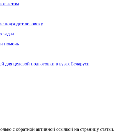
ают летом
ие подходит человеку
х задач
 и помочь
й для целевой подготовки в вузах Беларуси
олько с обратной активной ссылкой на страницу статьи.