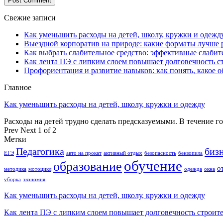
Свежие записи
Как уменьшить расходы на детей, школу, кружки и одежд
Выездной корпоратив на природе: какие форматы лучше 
Как выбрать слабительное средство: эффективные слабит
Как лента ПЭ с липким слоем повышает долговечность 
Профориентация и развитие навыков: как понять, какое 
Главное
Как уменьшить расходы на детей, школу, кружки и одежду
Расходы на детей трудно сделать предсказуемыми. В течение г
Prev
Next
1 of 2
Метки
Педагогика
биз
ЕГЭ
авто на прокат
активный отдых
безопасность
бензопила
обучение
образование
о
методика
мотоцикл
одежда
окна
уборка
экономия
Как уменьшить расходы на детей, школу, кружки и одежду
Как лента ПЭ с липким слоем повышает долговечность строит