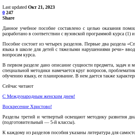
Last updated
Окт 21, 2023
0
247
Share
Данное учебное пособие составлено с целью оказания по­мо
разработано в соответствии с вузовской программой курса (1)
Пособие состоит из четырех разделов. Первые два раздела «
языка в школе для детей с тяжелыми нарушениями речи» ввод
вопросам курса.
В первом разделе дано описание сущности предмета, задач и 
специальной методики намечается круг вопросов, пробле­мати
обучению языку, ее планирование. В нем дается также характ
Сейчас читают
С Международным женским днем!
Воскресение Xристово!
Разделы третий и четвертый освещают методику развития ди
(подготовительный — 5-й классы).
К каждому из разделов пособия указаны литература для са­мос