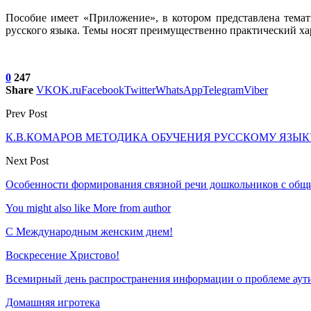
Пособие имеет «Приложение», в котором представлена тема­т
русского языка. Темы носят преимущественно практический ха­
0
247
Share
VK
OK.ru
Facebook
Twitter
WhatsApp
Telegram
Viber
Prev Post
К.В.КОМАРОВ МЕТОДИКА ОБУЧЕНИЯ РУССКОМУ ЯЗЫК
Next Post
Особенности формирования связной речи дошкольников с общ
You might also like
More from author
С Международным женским днем!
Воскресение Xристово!
Всемирный день распространения информации о проблеме аут
Домашняя игротека