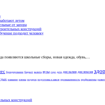
у
работают летом
ельные от запора
строительных конструкций
обучение подходит человеку
ода появляются школьные сборы, новая одежда, обувь,…
здо
нес
вузы
дислалия
дислексия
брендирование
бюджет
валюта
горе
дети
тдых
плавание
пленка
подарок
подготовка к школе
промышленность
профилактика
развит
ельных конструкций