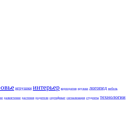
ровье
интерьер
логопед
игрушки
корпоратив
кружки
мебель
технологии
ие
развлечение
растения
родители
сертификат
сигнализация
студенты