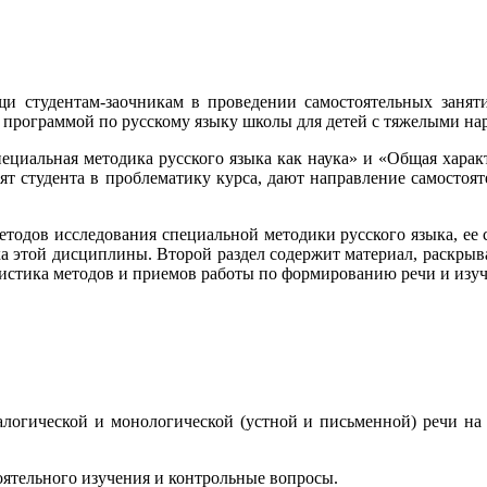
щи студентам-заочникам в проведении самостоятельных за­ня
 и программой по русскому языку школы для детей с тяжелыми на
Специальная методика русского языка как наука» и «Общая хара
ят студента в проблематику курса, дают направление са­мост
методов исследования специальной методики русского языка, ее
ка этой дисциплины. Второй раздел содержит материал, раскры
еристика методов и приемов работы по формированию речи и изу
алогической и монологической (устной и письменной) речи на 
тоятельного изучения и контрольные вопросы.