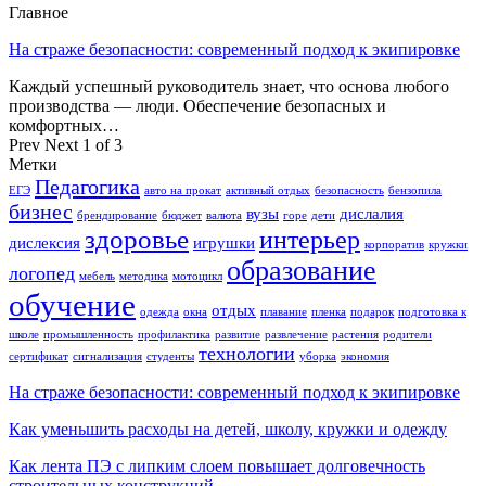
Главное
На страже безопасности: современный подход к экипировке
Каждый успешный руководитель знает, что основа любого
производства — люди. Обеспечение безопасных и
комфортных…
Prev
Next
1 of 3
Метки
Педагогика
ЕГЭ
авто на прокат
активный отдых
безопасность
бензопила
бизнес
вузы
дислалия
брендирование
бюджет
валюта
горе
дети
здоровье
интерьер
дислексия
игрушки
корпоратив
кружки
образование
логопед
мебель
методика
мотоцикл
обучение
отдых
одежда
окна
плавание
пленка
подарок
подготовка к
школе
промышленность
профилактика
развитие
развлечение
растения
родители
технологии
сертификат
сигнализация
студенты
уборка
экономия
На страже безопасности: современный подход к экипировке
Как уменьшить расходы на детей, школу, кружки и одежду
Как лента ПЭ с липким слоем повышает долговечность
строительных конструкций