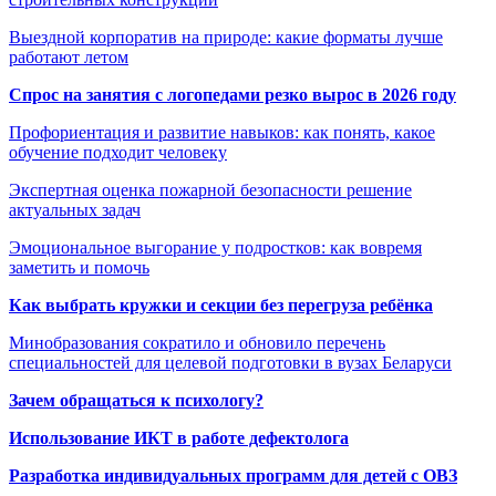
Выездной корпоратив на природе: какие форматы лучше
работают летом
Спрос на занятия с логопедами резко вырос в 2026 году
Профориентация и развитие навыков: как понять, какое
обучение подходит человеку
Экспертная оценка пожарной безопасности решение
актуальных задач
Эмоциональное выгорание у подростков: как вовремя
заметить и помочь
Как выбрать кружки и секции без перегруза ребёнка
Минобразования сократило и обновило перечень
специальностей для целевой подготовки в вузах Беларуси
Зачем обращаться к психологу?
Использование ИКТ в работе дефектолога
Разработка индивидуальных программ для детей с ОВЗ