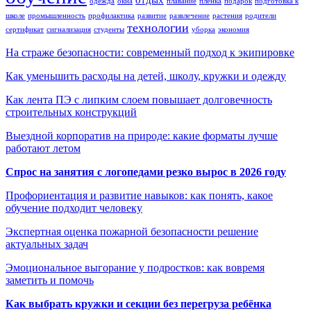
одежда
окна
плавание
пленка
подарок
подготовка к
школе
промышленность
профилактика
развитие
развлечение
растения
родители
технологии
сертификат
сигнализация
студенты
уборка
экономия
На страже безопасности: современный подход к экипировке
Как уменьшить расходы на детей, школу, кружки и одежду
Как лента ПЭ с липким слоем повышает долговечность
строительных конструкций
Выездной корпоратив на природе: какие форматы лучше
работают летом
Спрос на занятия с логопедами резко вырос в 2026 году
Профориентация и развитие навыков: как понять, какое
обучение подходит человеку
Экспертная оценка пожарной безопасности решение
актуальных задач
Эмоциональное выгорание у подростков: как вовремя
заметить и помочь
Как выбрать кружки и секции без перегруза ребёнка