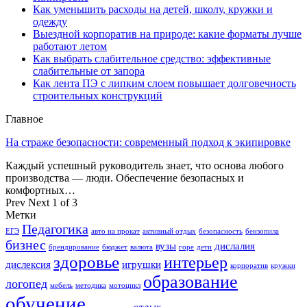
Как уменьшить расходы на детей, школу, кружки и
одежду
Выездной корпоратив на природе: какие форматы лучше
работают летом
Как выбрать слабительное средство: эффективные
слабительные от запора
Как лента ПЭ с липким слоем повышает долговечность
строительных конструкций
Главное
На страже безопасности: современный подход к экипировке
Каждый успешный руководитель знает, что основа любого
производства — люди. Обеспечение безопасных и
комфортных…
Prev
Next
1 of 3
Метки
Педагогика
ЕГЭ
авто на прокат
активный отдых
безопасность
бензопила
бизнес
вузы
дислалия
брендирование
бюджет
валюта
горе
дети
здоровье
интерьер
дислексия
игрушки
корпоратив
кружки
образование
логопед
мебель
методика
мотоцикл
обучение
отдых