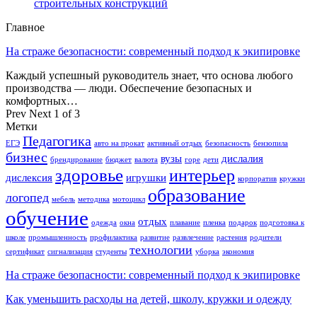
строительных конструкций
Главное
На страже безопасности: современный подход к экипировке
Каждый успешный руководитель знает, что основа любого
производства — люди. Обеспечение безопасных и
комфортных…
Prev
Next
1 of 3
Метки
Педагогика
ЕГЭ
авто на прокат
активный отдых
безопасность
бензопила
бизнес
вузы
дислалия
брендирование
бюджет
валюта
горе
дети
здоровье
интерьер
дислексия
игрушки
корпоратив
кружки
образование
логопед
мебель
методика
мотоцикл
обучение
отдых
одежда
окна
плавание
пленка
подарок
подготовка к
школе
промышленность
профилактика
развитие
развлечение
растения
родители
технологии
сертификат
сигнализация
студенты
уборка
экономия
На страже безопасности: современный подход к экипировке
Как уменьшить расходы на детей, школу, кружки и одежду