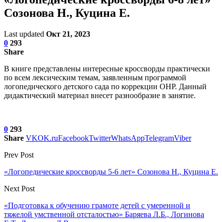
Созонова Н., Куцина Е.
Last updated
Окт 21, 2023
0
293
Share
В книге представлены интересные кроссворды практически
по всем лексическим темам, заявленным программой
логопедического детского сада по коррекции ОНР. Данный
дидактический материал внесет разнообразие в занятие.
0
293
Share
VK
OK.ru
Facebook
Twitter
WhatsApp
Telegram
Viber
Prev Post
«Логопедические кроссворды 5-6 лет» Созонова Н., Куцина Е.
Next Post
«Подготовка к обучению грамоте детей с умеренной и
тяжелой умственной отсталостью» Баряева Л.Б., Логинова