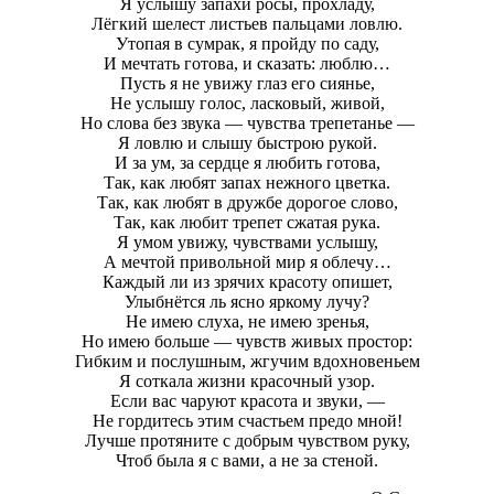
Я услышу запахи росы, прохладу,
Лёгкий шелест листьев пальцами ловлю.
Утопая в сумрак, я пройду по саду,
И мечтать готова, и сказать: люблю…
Пусть я не увижу глаз его сиянье,
Не услышу голос, ласковый, живой,
Но слова без звука — чувства трепетанье —
Я ловлю и слышу быстрою рукой.
И за ум, за сердце я любить готова,
Так, как любят запах нежного цветка.
Так, как любят в дружбе дорогое слово,
Так, как любит трепет сжатая рука.
Я умом увижу, чувствами услышу,
А мечтой привольной мир я облечу…
Каждый ли из зрячих красоту опишет,
Улыбнётся ль ясно яркому лучу?
Не имею слуха, не имею зренья,
Но имею больше — чувств живых простор:
Гибким и послушным, жгучим вдохновеньем
Я соткала жизни красочный узор.
Если вас чаруют красота и звуки, —
Не гордитесь этим счастьем предо мной!
Лучше протяните с добрым чувством руку,
Чтоб была я с вами, а не за стеной.