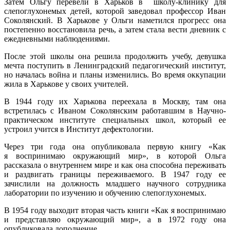
Затем Ольгу перевели в Харьков в школу-клинику для
слепоглухонемых детей, которой заведовал профессор Иван
Соколянский. В Харькове у Ольги наметился прогресс она
постепенно восстановила речь, а затем стала вести дневник с
ежедневными наблюдениями.
После этой школы она решила продолжить учебу, девушка
мечта поступить в Ленинградский педагогический институт,
но началась война и планы изменились. Во время оккупации
жила в Харькове у своих учителей.
В 1944 году их Харькова переехала в Москву, там она
встретилась с Иваном Соколянским работавшим в Научно-
практическом институте специальных школ, который ее
устроил учится в Институт дефектологии.
Через три года она опубликовала первую книгу «Как
я воспринимаю окружающий мир», в которой Ольга
рассказала о внутреннем мире и как она способна переживать
и раздвигать границы переживаемого. В 1947 году ее
зачислили на должность младшего научного сотрудника
лаборатории по изучению и обучению слепоглухонемых.
В 1954 году выходит вторая часть книги «Как я воспринимаю
и представляю окружающий мир», а в 1972 году она
опубликовала дополнение.