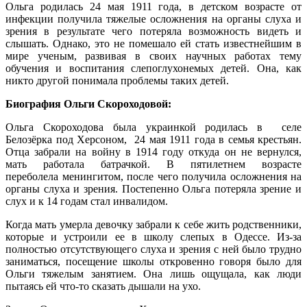
Ольга родилась 24 мая 1911 года, в детском возрасте от
инфекции получила тяжелые осложнения на органы слуха и
зрения в результате чего потеряла возможность видеть и
слышать. Однако, это не помешало ей стать известнейшим в
мире ученым, развивая в своих научных работах тему
обучения и воспитания слепоглухонемых детей. Она, как
никто другой понимала проблемы таких детей.
Биография Ольги Скороходовой:
Ольга Скороходова была украинкой родилась в селе
Белозёрка под Херсоном, 24 мая 1911 года в семья крестьян.
Отца забрали на войну в 1914 году откуда он не вернулся,
мать работала батрачкой. В пятилетнем возрасте
переболела менингитом, после чего получила осложнения на
органы слуха и зрения. Постепенно Ольга потеряла зрение и
слух и к 14 годам стал инвалидом.
Когда мать умерла девочку забрали к себе жить родственники,
которые и устроили ее в школу слепых в Одессе. Из-за
полностью отсутствующего слуха и зрения с ней было трудно
заниматься, посещение школы откровенно говоря было для
Ольги тяжелым занятием. Она лишь ощущала, как люди
пытаясь ей что-то сказать дышали на ухо.