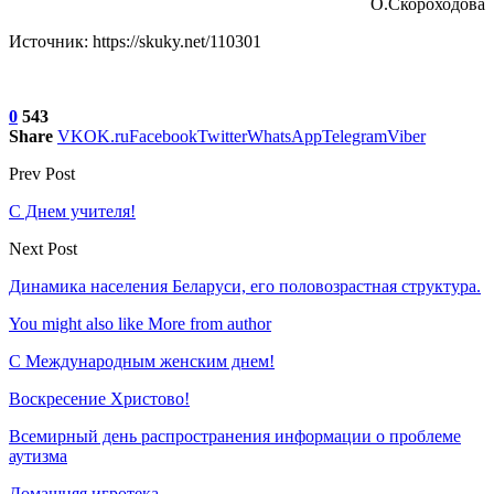
О.Скороходова
Источник: https://skuky.net/110301
0
543
Share
VK
OK.ru
Facebook
Twitter
WhatsApp
Telegram
Viber
Prev Post
С Днем учителя!
Next Post
Динамика населения Беларуси, его половозрастная структура.
You might also like
More from author
С Международным женским днем!
Воскресение Xристово!
Всемирный день распространения информации о проблеме
аутизма
Домашняя игротека