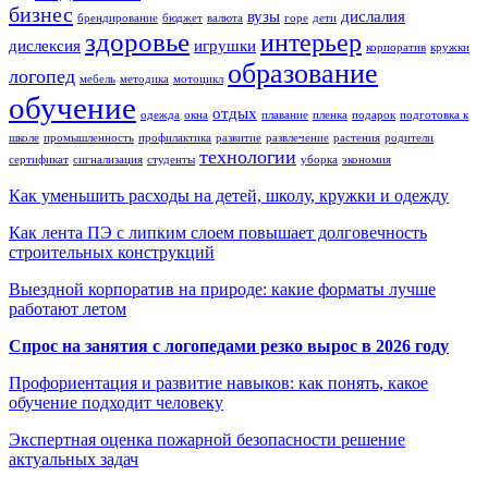
бизнес
вузы
дислалия
брендирование
бюджет
валюта
горе
дети
здоровье
интерьер
дислексия
игрушки
корпоратив
кружки
образование
логопед
мебель
методика
мотоцикл
обучение
отдых
одежда
окна
плавание
пленка
подарок
подготовка к
школе
промышленность
профилактика
развитие
развлечение
растения
родители
технологии
сертификат
сигнализация
студенты
уборка
экономия
Как уменьшить расходы на детей, школу, кружки и одежду
Как лента ПЭ с липким слоем повышает долговечность
строительных конструкций
Выездной корпоратив на природе: какие форматы лучше
работают летом
Спрос на занятия с логопедами резко вырос в 2026 году
Профориентация и развитие навыков: как понять, какое
обучение подходит человеку
Экспертная оценка пожарной безопасности решение
актуальных задач