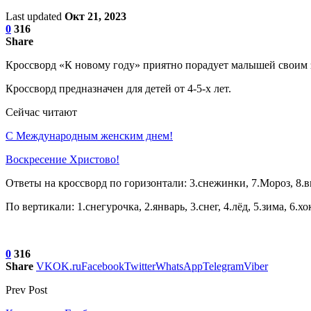
Last updated
Окт 21, 2023
0
316
Share
Кроссворд «К новому году» приятно порадует малышей своим зи
Кроссворд предназначен для детей от 4-5-х лет.
Сейчас читают
С Международным женским днем!
Воскресение Xристово!
Ответы на кроссворд по горизонтали: 3.снежинки, 7.Мороз, 8.в
По вертикали: 1.снегурочка, 2.январь, 3.снег, 4.лёд, 5.зима, 6.хо
0
316
Share
VK
OK.ru
Facebook
Twitter
WhatsApp
Telegram
Viber
Prev Post