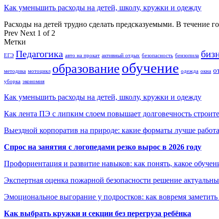
Как уменьшить расходы на детей, школу, кружки и одежду
Расходы на детей трудно сделать предсказуемыми. В течение г
Prev
Next
1 of 2
Метки
Педагогика
биз
ЕГЭ
авто на прокат
активный отдых
безопасность
бензопила
обучение
образование
о
методика
мотоцикл
одежда
окна
уборка
экономия
Как уменьшить расходы на детей, школу, кружки и одежду
Как лента ПЭ с липким слоем повышает долговечность строит
Выездной корпоратив на природе: какие форматы лучше работ
Спрос на занятия с логопедами резко вырос в 2026 году
Профориентация и развитие навыков: как понять, какое обучен
Экспертная оценка пожарной безопасности решение актуальны
Эмоциональное выгорание у подростков: как вовремя заметить
Как выбрать кружки и секции без перегруза ребёнка