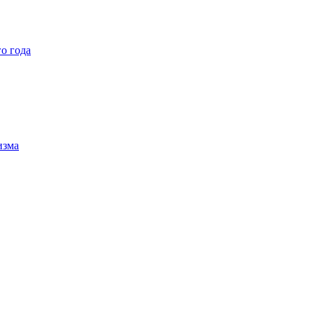
о года
изма