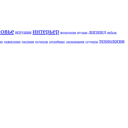
ровье
интерьер
логопед
игрушки
корпоратив
кружки
мебель
технологии
ие
развлечение
растения
родители
сертификат
сигнализация
студенты