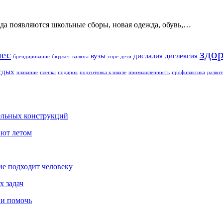
ода появляются школьные сборы, новая одежда, обувь,…
здо
нес
вузы
дислалия
дислексия
брендирование
бюджет
валюта
горе
дети
тдых
плавание
пленка
подарок
подготовка к школе
промышленность
профилактика
развит
ельных конструкций
ают летом
ие подходит человеку
х задач
 и помочь