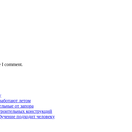
e I comment.
у
работают летом
ельные от запора
строительных конструкций
обучение подходит человеку