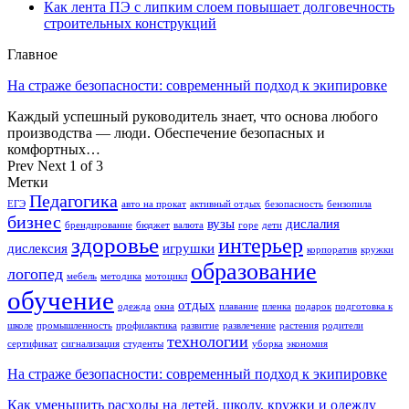
Как лента ПЭ с липким слоем повышает долговечность
строительных конструкций
Главное
На страже безопасности: современный подход к экипировке
Каждый успешный руководитель знает, что основа любого
производства — люди. Обеспечение безопасных и
комфортных…
Prev
Next
1 of 3
Метки
Педагогика
ЕГЭ
авто на прокат
активный отдых
безопасность
бензопила
бизнес
вузы
дислалия
брендирование
бюджет
валюта
горе
дети
здоровье
интерьер
дислексия
игрушки
корпоратив
кружки
образование
логопед
мебель
методика
мотоцикл
обучение
отдых
одежда
окна
плавание
пленка
подарок
подготовка к
школе
промышленность
профилактика
развитие
развлечение
растения
родители
технологии
сертификат
сигнализация
студенты
уборка
экономия
На страже безопасности: современный подход к экипировке
Как уменьшить расходы на детей, школу, кружки и одежду