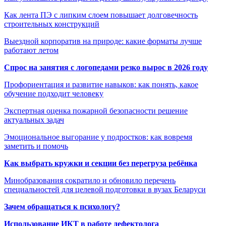
Как лента ПЭ с липким слоем повышает долговечность
строительных конструкций
Выездной корпоратив на природе: какие форматы лучше
работают летом
Спрос на занятия с логопедами резко вырос в 2026 году
Профориентация и развитие навыков: как понять, какое
обучение подходит человеку
Экспертная оценка пожарной безопасности решение
актуальных задач
Эмоциональное выгорание у подростков: как вовремя
заметить и помочь
Как выбрать кружки и секции без перегруза ребёнка
Минобразования сократило и обновило перечень
специальностей для целевой подготовки в вузах Беларуси
Зачем обращаться к психологу?
Использование ИКТ в работе дефектолога