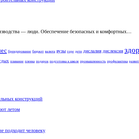
оизводства — люди. Обеспечение безопасных и комфортных…
здо
нес
вузы
дислалия
дислексия
брендирование
бюджет
валюта
горе
дети
тдых
плавание
пленка
подарок
подготовка к школе
промышленность
профилактика
развит
ельных конструкций
ают летом
ие подходит человеку