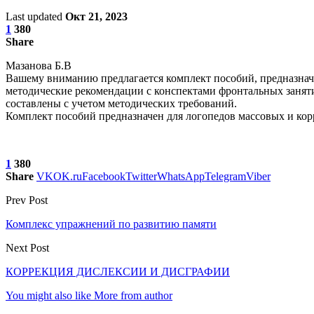
Last updated
Окт 21, 2023
1
380
Share
Мазанова Б.В
Вашему вниманию предлагается комплект пособий, предназначе
методические рекомендации с конспектами фронтальных занят
составлены с учетом методических требований.
Комплект пособий предназначен для логопедов массовых и кор
1
380
Share
VK
OK.ru
Facebook
Twitter
WhatsApp
Telegram
Viber
Prev Post
Комплекс упражнений по развитию памяти
Next Post
КОРРЕКЦИЯ ДИСЛЕКСИИ И ДИСГРАФИИ
You might also like
More from author