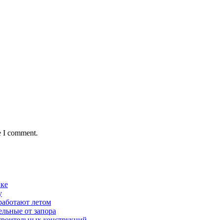
e I comment.
вке
у
работают летом
ельные от запора
строительных конструкций