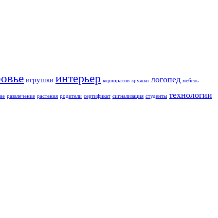
ровье
интерьер
логопед
игрушки
корпоратив
кружки
мебель
технологии
ие
развлечение
растения
родители
сертификат
сигнализация
студенты