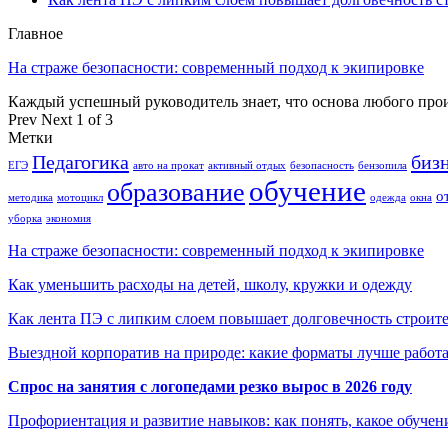
Главное
На страже безопасности: современный подход к экипировке
Каждый успешный руководитель знает, что основа любого пр
Prev
Next
1 of 3
Метки
Педагогика
биз
ЕГЭ
авто на прокат
активный отдых
безопасность
бензопила
обучение
образование
о
методика
мотоцикл
одежда
окна
уборка
экономия
На страже безопасности: современный подход к экипировке
Как уменьшить расходы на детей, школу, кружки и одежду
Как лента ПЭ с липким слоем повышает долговечность строит
Выездной корпоратив на природе: какие форматы лучше работ
Спрос на занятия с логопедами резко вырос в 2026 году
Профориентация и развитие навыков: как понять, какое обучен