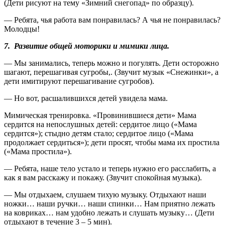
(Дети рисуют на тему «Зимний снегопад» по образцу).
— Ребята, чья работа вам понравилась? А чья не понравилась?
Молодцы!
7. Развитие общей моторики и мимики лица.
— Мы занимались, теперь можно и погулять. Дети осторожно
шагают, перешагивая сугробы,. (Звучит музык «Снежинки», а
дети имитируют перешагивание сугробов).
— Но вот, расшалившихся детей увидела мама.
Мимическая тренировка. «Провинившиеся дети» Мама
сердится на непослушных детей: сердитое лицо («Мама
сердится»); стыдно детям стало; сердитое лицо («Мама
продолжает сердиться»); дети просят, чтобы мама их простила
(«Мама простила»).
— Ребята, наше тело устало и теперь нужно его расслабить, а
как я вам расскажу и покажу. (Звучит спокойная музыка).
— Мы отдыхаем, слушаем тихую музыку. Отдыхают наши
ножки… наши ручки… наши спинки… Нам приятно лежать
на ковриках… нам удобно лежать и слушать музыку… (Дети
отдыхают в течение 3 – 5 мин).