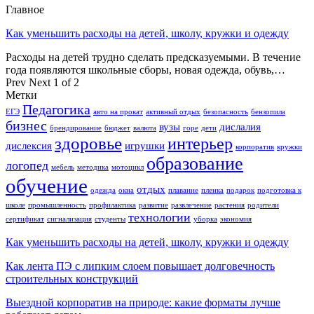
Главное
Как уменьшить расходы на детей, школу, кружки и одежду
Расходы на детей трудно сделать предсказуемыми. В течение
года появляются школьные сборы, новая одежда, обувь,…
Prev
Next
1 of 2
Метки
Педагогика
ЕГЭ
авто на прокат
активный отдых
безопасность
бензопила
бизнес
вузы
дислалия
брендирование
бюджет
валюта
горе
дети
здоровье
интерьер
дислексия
игрушки
корпоратив
кружки
образование
логопед
мебель
методика
мотоцикл
обучение
отдых
одежда
окна
плавание
пленка
подарок
подготовка к
школе
промышленность
профилактика
развитие
развлечение
растения
родители
технологии
сертификат
сигнализация
студенты
уборка
экономия
Как уменьшить расходы на детей, школу, кружки и одежду
Как лента ПЭ с липким слоем повышает долговечность
строительных конструкций
Выездной корпоратив на природе: какие форматы лучше