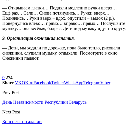
— Открываем глазки… Подняли медленно ручки вверх…
Ещё раз… Сели… Снова потянулись… Ручки вверх…
Поднялись… Руки вверх – вдох, опустили – выдох (2 р.).
Повернулись влево… прямо… вправо… прямо… Послушайте
музыку… она весёлая, бодрая. Дети под музыку идут по кругу.
9. Организация окончания занятия.
— Дети, мы ходили по дорожке, пока было тепло, рисовали
снежинки, слушали музыку, отдыхали. Посмотрите в окно.
Снежинки падают.
0
274
Share
VK
OK.ru
Facebook
Twitter
WhatsApp
Telegram
Viber
Prev Post
День Независимости Республики Беларусь
Next Post
Конспект по алалии