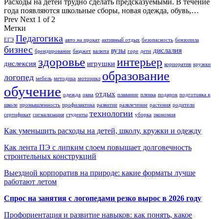
Расходы на детей трудно сделать предсказуемыми. В течение
года появляются школьные сборы, новая одежда, обувь,…
Prev
Next
1 of 2
Метки
Педагогика
ЕГЭ
авто на прокат
активный отдых
безопасность
бензопила
бизнес
вузы
дислалия
брендирование
бюджет
валюта
горе
дети
здоровье
интерьер
дислексия
игрушки
корпоратив
кружки
образование
логопед
мебель
методика
мотоцикл
обучение
отдых
одежда
окна
плавание
пленка
подарок
подготовка к
школе
промышленность
профилактика
развитие
развлечение
растения
родители
технологии
сертификат
сигнализация
студенты
уборка
экономия
Как уменьшить расходы на детей, школу, кружки и одежду
Как лента ПЭ с липким слоем повышает долговечность
строительных конструкций
Выездной корпоратив на природе: какие форматы лучше
работают летом
Спрос на занятия с логопедами резко вырос в 2026 году
Профориентация и развитие навыков: как понять, какое