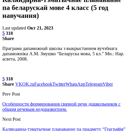
па беларускай мове 4 класс (5 год
навучання)
Last updated
Окт 21, 2023
5
318
Share
Праграма дапаможнай школы з выкрыстаннем вучэбнага
дапаможніка А.М. Змушко “Беларуска мова, 5 кл.” Мн.: Нар.
асвета, 2008.
5
318
Share
VK
OK.ru
Facebook
Twitter
WhatsApp
Telegram
Viber
Prev Post
Особенности формирования связной речи дошкольников с
общим речевым недоразвитием.
Next Post
Каляндарна-тэматычнае планаванне па прадмету “Геаграфія”