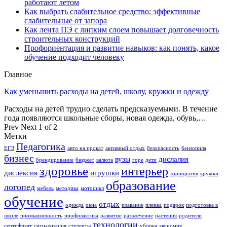
работают летом
Как выбрать слабительное средство: эффективные
слабительные от запора
Как лента ПЭ с липким слоем повышает долговечность
строительных конструкций
Профориентация и развитие навыков: как понять, какое
обучение подходит человеку
Главное
Как уменьшить расходы на детей, школу, кружки и одежду
Расходы на детей трудно сделать предсказуемыми. В течение
года появляются школьные сборы, новая одежда, обувь,…
Prev
Next
1 of 2
Метки
Педагогика
ЕГЭ
авто на прокат
активный отдых
безопасность
бензопила
бизнес
вузы
дислалия
брендирование
бюджет
валюта
горе
дети
здоровье
интерьер
дислексия
игрушки
корпоратив
кружки
образование
логопед
мебель
методика
мотоцикл
обучение
отдых
одежда
окна
плавание
пленка
подарок
подготовка к
школе
промышленность
профилактика
развитие
развлечение
растения
родители
технологии
сертификат
сигнализация
студенты
уборка
экономия