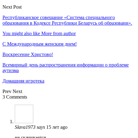
Next Post
Республиканское совещание «Система специального
образования в Кодексе Республики Беларусь об образовани».
You might also like
More from author
С Международным женским днем!
Воскресение Xристово!
Всемирный день распространения информации о проблеме
аутизма
Домашняя игротека
Prev
Next
3 Comments
Slava1973
says
15 лет ago
не скачивается