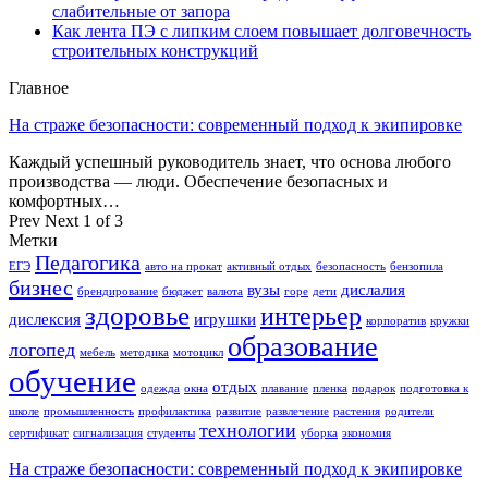
слабительные от запора
Как лента ПЭ с липким слоем повышает долговечность
строительных конструкций
Главное
На страже безопасности: современный подход к экипировке
Каждый успешный руководитель знает, что основа любого
производства — люди. Обеспечение безопасных и
комфортных…
Prev
Next
1 of 3
Метки
Педагогика
ЕГЭ
авто на прокат
активный отдых
безопасность
бензопила
бизнес
вузы
дислалия
брендирование
бюджет
валюта
горе
дети
здоровье
интерьер
дислексия
игрушки
корпоратив
кружки
образование
логопед
мебель
методика
мотоцикл
обучение
отдых
одежда
окна
плавание
пленка
подарок
подготовка к
школе
промышленность
профилактика
развитие
развлечение
растения
родители
технологии
сертификат
сигнализация
студенты
уборка
экономия
На страже безопасности: современный подход к экипировке