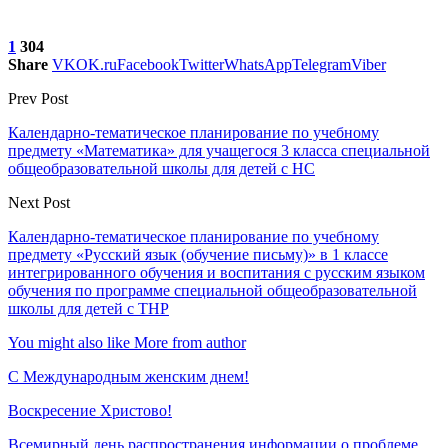
1
304
Share
VK
OK.ru
Facebook
Twitter
WhatsApp
Telegram
Viber
Prev Post
Календарно-тематическое планирование по учебному
предмету «Математика» для учащегося 3 класса специальной
общеобразовательной школы для детей с НС
Next Post
Календарно-тематическое планирование по учебному
предмету «Русский язык (обучение письму)» в 1 классе
интегрированного обучения и воспитания с русским языком
обучения по программе специальной общеобразовательной
школы для детей с ТНР
You might also like
More from author
С Международным женским днем!
Воскресение Xристово!
Всемирный день распространения информации о проблеме