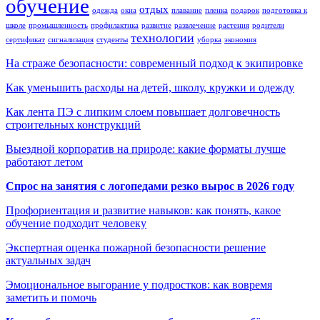
обучение
отдых
одежда
окна
плавание
пленка
подарок
подготовка к
школе
промышленность
профилактика
развитие
развлечение
растения
родители
технологии
сертификат
сигнализация
студенты
уборка
экономия
На страже безопасности: современный подход к экипировке
Как уменьшить расходы на детей, школу, кружки и одежду
Как лента ПЭ с липким слоем повышает долговечность
строительных конструкций
Выездной корпоратив на природе: какие форматы лучше
работают летом
Спрос на занятия с логопедами резко вырос в 2026 году
Профориентация и развитие навыков: как понять, какое
обучение подходит человеку
Экспертная оценка пожарной безопасности решение
актуальных задач
Эмоциональное выгорание у подростков: как вовремя
заметить и помочь