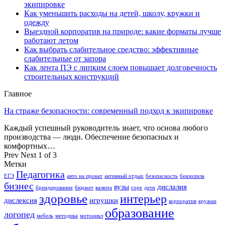
экипировке
Как уменьшить расходы на детей, школу, кружки и
одежду
Выездной корпоратив на природе: какие форматы лучше
работают летом
Как выбрать слабительное средство: эффективные
слабительные от запора
Как лента ПЭ с липким слоем повышает долговечность
строительных конструкций
Главное
На страже безопасности: современный подход к экипировке
Каждый успешный руководитель знает, что основа любого
производства — люди. Обеспечение безопасных и
комфортных…
Prev
Next
1 of 3
Метки
Педагогика
ЕГЭ
авто на прокат
активный отдых
безопасность
бензопила
бизнес
вузы
дислалия
брендирование
бюджет
валюта
горе
дети
здоровье
интерьер
дислексия
игрушки
корпоратив
кружки
образование
логопед
мебель
методика
мотоцикл