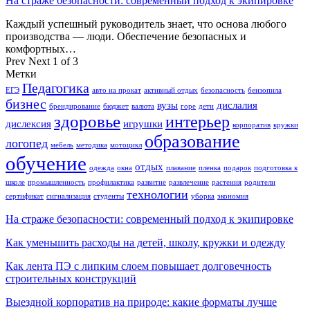
На страже безопасности: современный подход к экипировке
Каждый успешный руководитель знает, что основа любого
производства — люди. Обеспечение безопасных и
комфортных…
Prev
Next
1 of 3
Метки
Педагогика
ЕГЭ
авто на прокат
активный отдых
безопасность
бензопила
бизнес
вузы
дислалия
брендирование
бюджет
валюта
горе
дети
здоровье
интерьер
дислексия
игрушки
корпоратив
кружки
образование
логопед
мебель
методика
мотоцикл
обучение
отдых
одежда
окна
плавание
пленка
подарок
подготовка к
школе
промышленность
профилактика
развитие
развлечение
растения
родители
технологии
сертификат
сигнализация
студенты
уборка
экономия
На страже безопасности: современный подход к экипировке
Как уменьшить расходы на детей, школу, кружки и одежду
Как лента ПЭ с липким слоем повышает долговечность
строительных конструкций
Выездной корпоратив на природе: какие форматы лучше