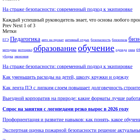
На страже безопасности: современный подход к экипировке
Каждый успешный руководитель знает, что основа любого пр
Prev
Next
1 of 3
Метки
Педагогика
биз
ЕГЭ
авто на прокат
активный отдых
безопасность
бензопила
обучение
образование
о
методика
мотоцикл
одежда
окна
уборка
экономия
На страже безопасности: современный подход к экипировке
Как уменьшить расходы на детей, школу, кружки и одежду
Как лента ПЭ с липким слоем повышает долговечность строит
Выездной корпоратив на природе: какие форматы лучше работ
Спрос на занятия с логопедами резко вырос в 2026 году
Профориентация и развитие навыков: как понять, какое обучен
Экспертная оценка пожарной безопасности решение актуальны