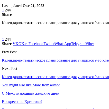
Last updated
Окт 21, 2023
1
244
Share
Календарно-тематическое планирование для учащихся 9-го клас
1
244
Share
VK
OK.ru
Facebook
Twitter
WhatsApp
Telegram
Viber
Prev Post
Календарно-тематическое планирование для учащихся 9-го кла
Next Post
Календарно-тематическое планирование для учащихся 9-го кла
You might also like
More from author
С Международным женским днем!
Воскресение Xристово!