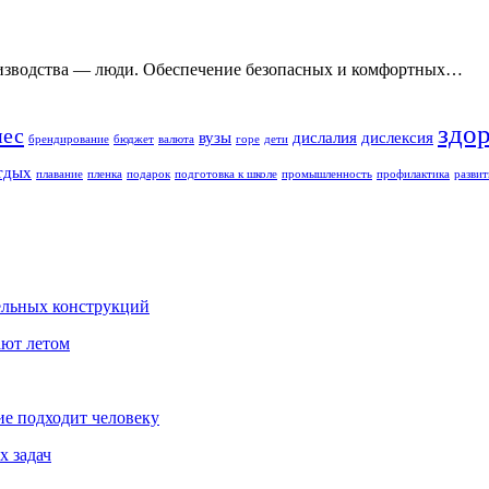
оизводства — люди. Обеспечение безопасных и комфортных…
здо
нес
вузы
дислалия
дислексия
брендирование
бюджет
валюта
горе
дети
тдых
плавание
пленка
подарок
подготовка к школе
промышленность
профилактика
развит
ельных конструкций
ают летом
ие подходит человеку
х задач