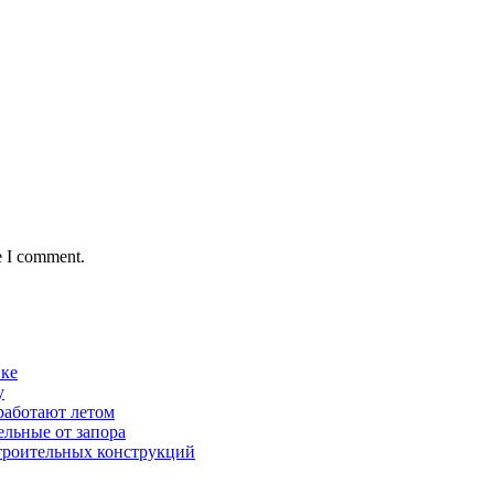
e I comment.
вке
у
работают летом
ельные от запора
строительных конструкций