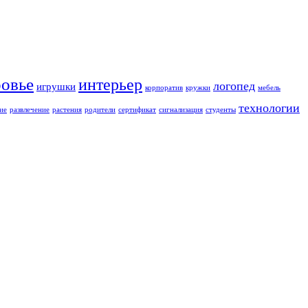
ровье
интерьер
логопед
игрушки
корпоратив
кружки
мебель
технологии
ие
развлечение
растения
родители
сертификат
сигнализация
студенты