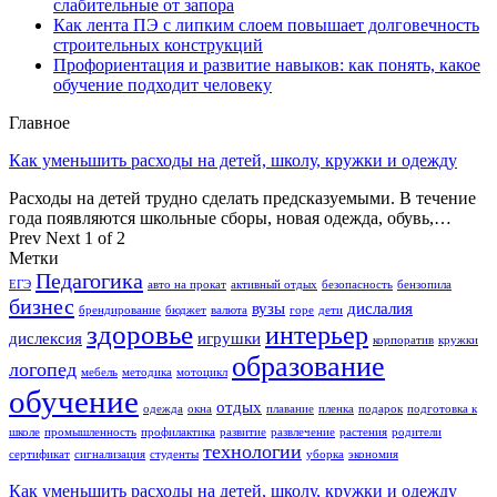
слабительные от запора
Как лента ПЭ с липким слоем повышает долговечность
строительных конструкций
Профориентация и развитие навыков: как понять, какое
обучение подходит человеку
Главное
Как уменьшить расходы на детей, школу, кружки и одежду
Расходы на детей трудно сделать предсказуемыми. В течение
года появляются школьные сборы, новая одежда, обувь,…
Prev
Next
1 of 2
Метки
Педагогика
ЕГЭ
авто на прокат
активный отдых
безопасность
бензопила
бизнес
вузы
дислалия
брендирование
бюджет
валюта
горе
дети
здоровье
интерьер
дислексия
игрушки
корпоратив
кружки
образование
логопед
мебель
методика
мотоцикл
обучение
отдых
одежда
окна
плавание
пленка
подарок
подготовка к
школе
промышленность
профилактика
развитие
развлечение
растения
родители
технологии
сертификат
сигнализация
студенты
уборка
экономия
Как уменьшить расходы на детей, школу, кружки и одежду